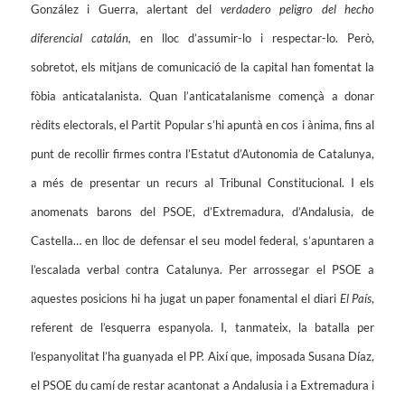
González i Guerra, alertant del
verdadero peligro del hecho
diferencial catalán,
en lloc d’assumir-lo i respectar-lo. Però,
sobretot, els mitjans de comunicació de la capital han fomentat la
fòbia anticatalanista. Quan l’anticatalanisme començà a donar
rèdits electorals, el Partit Popular s’hi apuntà en cos i ànima, fins al
punt de recollir firmes contra l’Estatut d’Autonomia de Catalunya,
a més de presentar un recurs al Tribunal Constitucional. I els
anomenats barons del PSOE, d’Extremadura, d’Andalusia, de
Castella… en lloc de defensar el seu model federal, s’apuntaren a
l’escalada verbal contra Catalunya. Per arrossegar el PSOE a
aquestes posicions hi ha jugat un paper fonamental el diari
El País
,
referent de l’esquerra espanyola. I, tanmateix, la batalla per
l’espanyolitat l’ha guanyada el PP. Així que, imposada Susana Díaz,
el PSOE du camí de restar acantonat a Andalusia i a Extremadura i