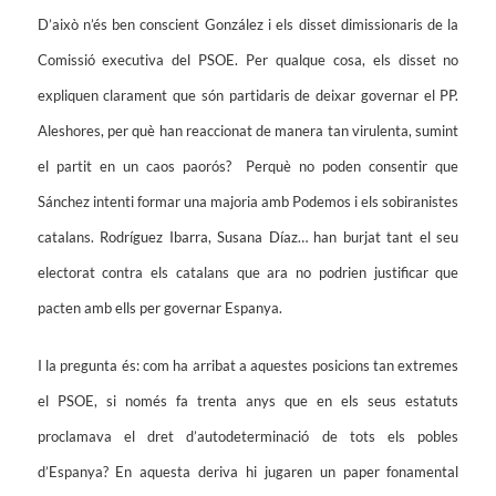
D’això n’és ben conscient González i els disset dimissionaris de la
Comissió executiva del PSOE. Per qualque cosa, els disset no
expliquen clarament que són partidaris de deixar governar el PP.
Aleshores, per què han reaccionat de manera tan virulenta, sumint
el partit en un caos paorós? Perquè no poden consentir que
Sánchez intenti formar una majoria amb Podemos i els sobiranistes
catalans. Rodríguez Ibarra, Susana Díaz… han burjat tant el seu
electorat contra els catalans que ara no podrien justificar que
pacten amb ells per governar Espanya.
I la pregunta és: com ha arribat a aquestes posicions tan extremes
el PSOE, si només fa trenta anys que en els seus estatuts
proclamava el dret d’autodeterminació de tots els pobles
d’Espanya? En aquesta deriva hi jugaren un paper fonamental