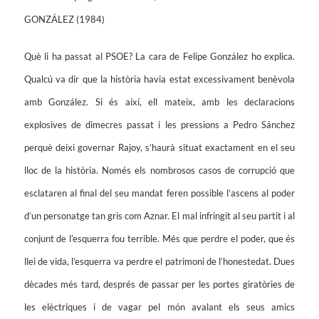
GONZÁLEZ (1984)
Què li ha passat al PSOE? La cara de Felipe González ho explica.
Qualcú va dir que la història havia estat excessivament benèvola
amb González. Si és així, ell mateix, amb les declaracions
explosives de dimecres passat i les pressions a Pedro Sánchez
perquè deixi governar Rajoy, s’haurà situat exactament en el seu
lloc de la història. Només els nombrosos casos de corrupció que
esclataren al final del seu mandat feren possible l’ascens al poder
d’un personatge tan gris com Aznar. El mal infringit al seu partit i al
conjunt de l’esquerra fou terrible. Més que perdre el poder, que és
llei de vida, l’esquerra va perdre el patrimoni de l’honestedat. Dues
dècades més tard, després de passar per les portes giratòries de
les elèctriques i de vagar pel món avalant els seus amics