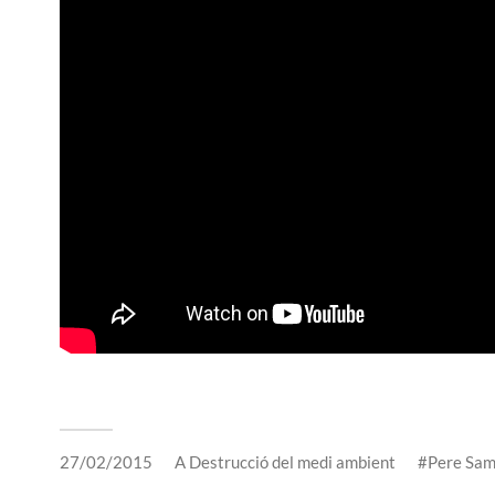
27/02/2015
A
Destrucció del medi ambient
Pere Sam