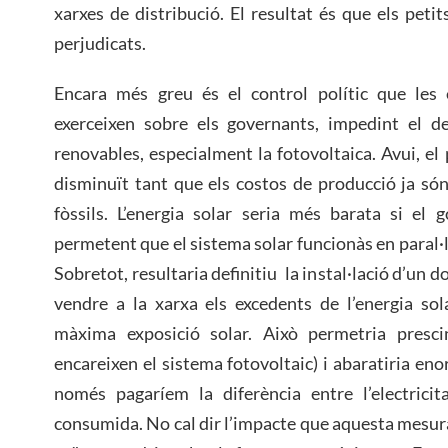
xarxes de distribució. El resultat és que els pet
perjudicats.
Encara més greu és el control polític que les e
exerceixen sobre els governants, impedint el d
renovables, especialment la fotovoltaica. Avui, el
disminuït tant que els costos de producció ja són 
fòssils. L’energia solar seria més barata si el 
permetent que el sistema solar funcionàs en paral·
Sobretot, resultaria definitiu la instal·lació d’u
vendre a la xarxa els excedents de l’energia so
màxima exposició solar. Això permetria presci
encareixen el sistema fotovoltaic) i abaratiria en
només pagaríem la diferència entre l’electricit
consumida. No cal dir l’impacte que aquesta mesura