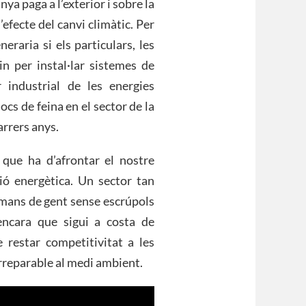
ya paga a l’exterior i sobre la
fecte del canvi climàtic. Per
raria si els particulars, les
n per instal·lar sistemes de
r industrial de les energies
ocs de feina en el sector de la
arrers anys.
que ha d’afrontar el nostre
ció energètica. Un sector tan
n mans de gent sense escrúpols
encara que sigui a costa de
e restar competitivitat a les
irreparable al medi ambient.