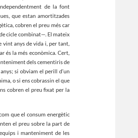
, independentment de la font
iques, que estan amortitzades
gètica, cobren el preu més car
s de cicle combinat—. El mateix
vint anys de vida i, per tant,
ar és la més econòmica. Cert,
anteniment dels cementiris de
anys; si obviam el perill d’un
ima, o si ens cobrassin el que
ns cobren el preu fixat per la
, com que el consum energètic
nten el preu sobre la part de
s equips i manteniment de les