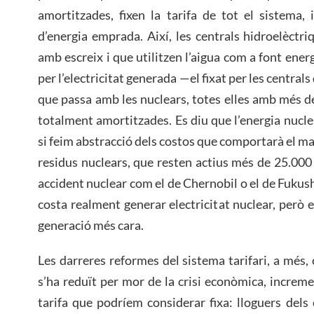
amortitzades, fixen la tarifa de tot el sistema
d’energia emprada. Així, les centrals hidroelèctr
amb escreix i que utilitzen l’aigua com a font ener
per l’electricitat generada —el fixat per les central
que passa amb les nuclears, totes elles amb més de 
totalment amortitzades. Es diu que l’energia nucle
si feim abstracció dels costos que comportarà el m
residus nuclears, que resten actius més de 25.000 
accident nuclear com el de Chernobil o el de Fukush
costa realment generar electricitat nuclear, però e
generació més cara.
Les darreres reformes del sistema tarifari, a més
s’ha reduït per mor de la crisi econòmica, increme
tarifa que podríem considerar fixa: lloguers del