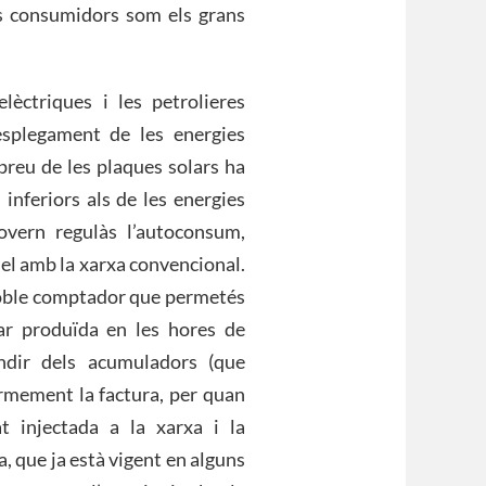
its consumidors som els grans
lèctriques i les petrolieres
esplegament de les energies
 preu de les plaques solars ha
inferiors als de les energies
govern regulàs l’autoconsum,
lel amb la xarxa convencional.
n doble comptador que permetés
lar produïda en les hores de
ndir dels acumuladors (que
ormement la factura, per quan
at injectada a la xarxa i la
, que ja està vigent en alguns