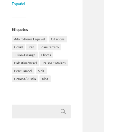
Español
Etiquetes
Adolfo Pérez Esquivel
Citacions
Covid
Iran
Joan Carrero
Julian Assange
Llibres
Palestina/Israel
Països Catalans
Pere Sampol
Síria
Ucraïna/Rússia
Xina