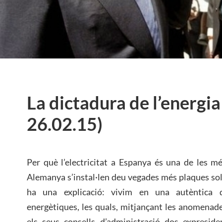
La dictadura de l’energi
26.02.15)
Per què l’electricitat a Espanya és una de les m
Alemanya s’instal·len deu vegades més plaques so
ha una explicació: vivim en una autèntica 
energètiques, les quals, mitjançant les anomenade
els seus consells d’administració dos expresi