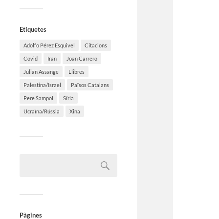
Etiquetes
Adolfo Pérez Esquivel
Citacions
Covid
Iran
Joan Carrero
Julian Assange
Llibres
Palestina/Israel
Països Catalans
Pere Sampol
Síria
Ucraïna/Rússia
Xina
Pàgines