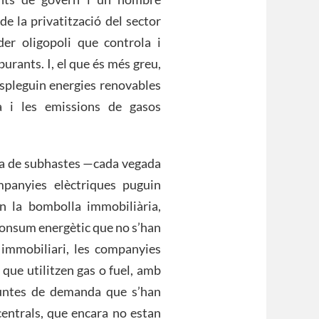
e la privatització del sector
ader oligopoli que controla i
burants. I, el que és més greu,
espleguin energies renovables
ya i les emissions de gasos
ema de subhastes —cada vegada
panyies elèctriques puguin
n la bombolla immobiliària,
consum energètic que no s’han
 immobiliari, les companyies
 que utilitzen gas o fuel, amb
puntes de demanda que s’han
centrals, que encara no estan