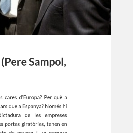
a (Pere Sampol,
és cares d’Europa? Per què a
lars que a Espanya? Només hi
dictadura de les empreses
s portes giratòries, tenen en
dents de govern i un nombre