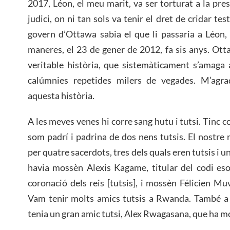
2017, Léon, el meu marit, va ser torturat a la pre
judici, on ni tan sols va tenir el dret de cridar te
govern d’Ottawa sabia el que li passaria a Léon,
maneres, el 23 de gener de 2012, fa sis anys. Ot
veritable història, que sistemàticament s’amaga 
calúmnies repetides milers de vegades. M’agra
aquesta història.
A les meves venes hi corre sang hutu i tutsi. Tinc cos
som padrí i padrina de dos nens tutsis. El nostre
per quatre sacerdots, tres dels quals eren tutsis i un
havia mossèn Alexis Kagame, titular del codi eso
coronació dels reis [tutsis], i mossèn Félicien M
Vam tenir molts amics tutsis a Rwanda. També a 
tenia un gran amic tutsi, Alex Rwagasana, que ha mo