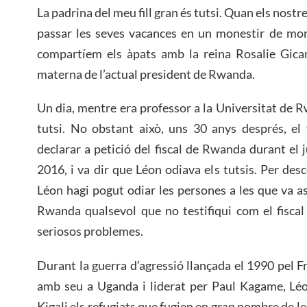
La padrina del meu fill gran és tutsi. Quan els nostre
passar les seves vacances en un monestir de mon
compartíem els àpats amb la reina Rosalie Gican
materna de l’actual president de Rwanda.
Un dia, mentre era professor a la Universitat de 
tutsi. No obstant això, uns 30 anys després, el f
declarar a petició del fiscal de Rwanda durant el j
2016, i va dir que Léon odiava els tutsis. Per de
Léon hagi pogut odiar les persones a les que va ass
Rwanda qualsevol que no testifiqui com el fiscal 
seriosos problemes.
Durant la guerra d’agressió llançada el 1990 pel F
amb seu a Uganda i liderat per Paul Kagame, Léo
Kigali els refugiats que fugien en gran nombre de l