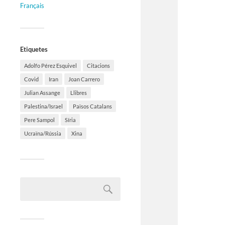
Français
Etiquetes
Adolfo Pérez Esquivel
Citacions
Covid
Iran
Joan Carrero
Julian Assange
Llibres
Palestina/Israel
Països Catalans
Pere Sampol
Síria
Ucraïna/Rússia
Xina