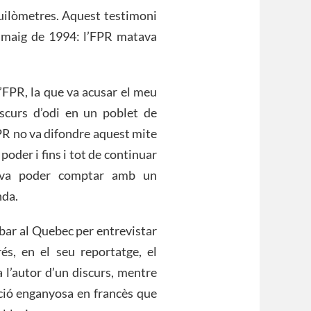
quilòmetres. Aquest testimoni
l maig de 1994: l’FPR matava
l’FPR, la que va acusar el meu
scurs d’odi en un poblet de
R no va difondre aquest mite
poder i fins i tot de continuar
, va poder comptar amb un
nda.
ibar al Quebec per entrevistar
s, en el seu reportatge, el
 l’autor d’un discurs, mentre
cció enganyosa en francès que