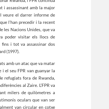
gonar Rwanda, l’FPR continua
nt i assassinant amb la major
l veure el darrer informe de
e l’han precedir i la recent
de les Nacions Unides, que va
 poder visitar els llocs de
 fins i tot va assassinar dos
ard (1997).
tats amb un atac que va matar
e i el seu FPR van guanyar la
e refugiats fora de Rwanda,
diferències al Zaire. L’FPR va
rant milers de quilòmetres a
estimonis oculars que van ser
ralment van circular en cotxe