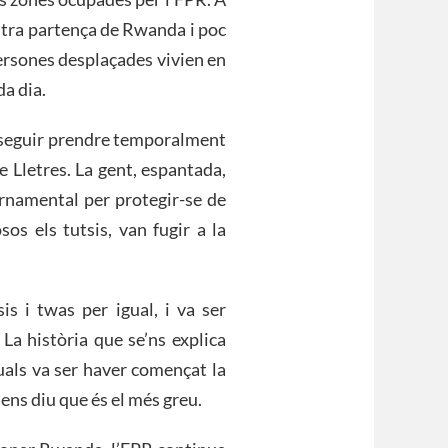
stra partença de Rwanda i poc
persones desplaçades vivien en
a dia.
onseguir prendre temporalment
e Lletres. La gent, espantada,
vernamental per protegir-se de
sos els tutsis, van fugir a la
is i twas per igual, i va ser
 La història que se’ns explica
quals va ser haver començat la
ens diu que és el més greu.