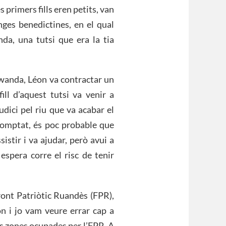
s primers fills eren petits, van
ges benedictines, en el qual
da, una tutsi que era la tia
Rwanda, Léon va contractar un
ill d’aquest tutsi va venir a
udici pel riu que va acabar el
scomptat, és poc probable que
istir i va ajudar, però avui a
espera corre el risc de tenir
ront Patriòtic Ruandès (FPR),
n i jo vam veure errar cap a
es zones ocupades per l’FPR. A