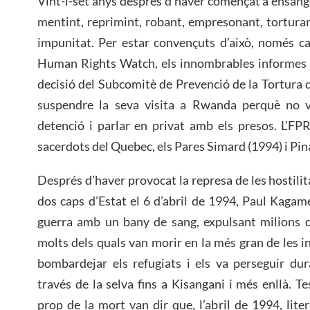
Vint-i-set anys després d’haver començat a ensan
mentint, reprimint, robant, empresonant, tortura
impunitat. Per estar convençuts d’això, només ca
Human Rights Watch, els innombrables informes qu
decisió del Subcomitè de Prevenció de la Tortura 
suspendre la seva visita a Rwanda perquè no va
detenció i parlar en privat amb els presos. L’FPR
sacerdots del Quebec, els Pares Simard (1994) i Pin
Després d’haver provocat la represa de les hostili
dos caps d’Estat el 6 d’abril de 1994, Paul Kagam
guerra amb un bany de sang, expulsant milions d
molts dels quals van morir en la més gran de les in
bombardejar els refugiats i els va perseguir du
través de la selva fins a Kisangani i més enllà. T
prop de la mort van dir que, l’abril de 1994, lite