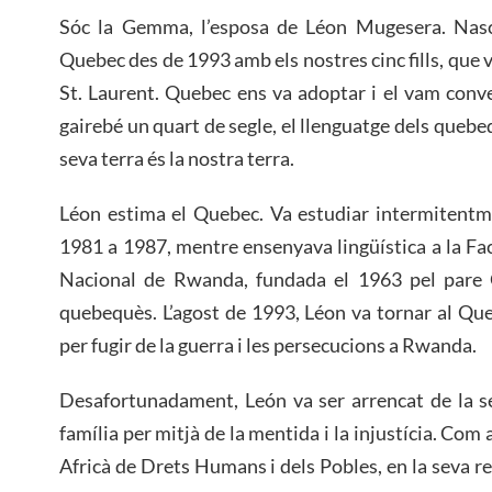
Sóc la Gemma, l’esposa de Léon Mugesera. Nasc
Quebec des de 1993 amb els nostres cinc fills, que v
St. Laurent. Quebec ens va adoptar i el vam conver
gairebé un quart de segle, el llenguatge dels quebeq
seva terra és la nostra terra.
Léon estima el Quebec. Va estudiar intermitentme
1981 a 1987, mentre ensenyava lingüística a la Fac
Nacional de Rwanda, fundada el 1963 pel pare 
quebequès. L’agost de 1993, Léon va tornar al Queb
per fugir de la guerra i les persecucions a Rwanda.
Desafortunadament, León va ser arrencat de la se
família per mitjà de la mentida i la injustícia. Com
Africà de Drets Humans i dels Pobles, en la seva r