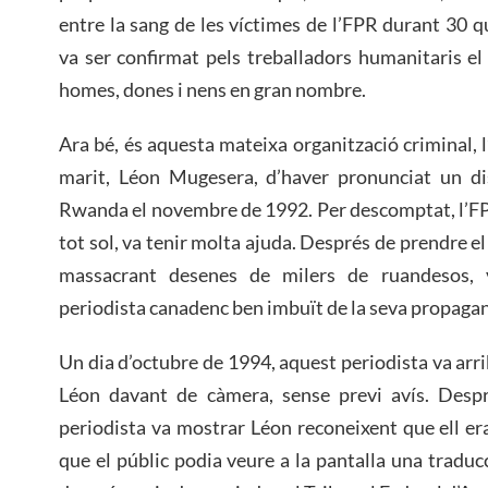
entre la sang de les víctimes de l’FPR durant 30 
va ser confirmat pels treballadors humanitaris e
homes, dones i nens en gran nombre.
Ara bé, és aquesta mateixa organització criminal, 
marit, Léon Mugesera, d’haver pronunciat un di
Rwanda el novembre de 1992. Per descomptat, l’FP
tot sol, va tenir molta ajuda. Després de prendre el 
massacrant desenes de milers de ruandesos
periodista canadenc ben imbuït de la seva propaga
Un dia d’octubre de 1994, aquest periodista va arr
Léon davant de càmera, sense previ avís. Despré
periodista va mostrar Léon reconeixent que ell era
que el públic podia veure a la pantalla una tradu