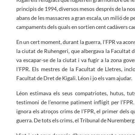
principis de 1994, diversos mesos després de la no
abans de les massacres a gran escala, un milió de 
campaments dels quals en sortien cent cadàvers cad
En un cert moment, durant la guerra, l’FPR va ac
la ciutat de Ruhengeri, que albergava la Facultat d
va escapar-se de la ciutat i va fugir a la zona go
l’FPR. Els mestres de la Facultat de Lletres, inclo
Facultat de Dret de Kigali. Léon i jo els vam ajudar.
Léon estimava els seus compatriotes, hutus, tuts
testimoni de l’enorme patiment infligit per l’FPR.
ignora els atroços crims de l’FPR, el primer dels 
guerra. De tots els crims, el Tribunal de Nuremberg 