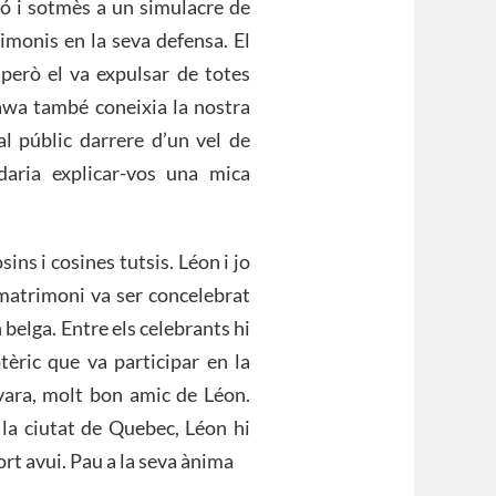
só i sotmès a un simulacre de
stimonis en la seva defensa. El
 però el va expulsar de totes
tawa també coneixia la nostra
al públic darrere d’un vel de
daria explicar-vos una mica
ins i cosines tutsis. Léon i jo
 matrimoni va ser concelebrat
 belga. Entre els celebrants hi
tèric que va participar en la
uvara, molt bon amic de Léon.
la ciutat de Quebec, Léon hi
rt avui. Pau a la seva ànima