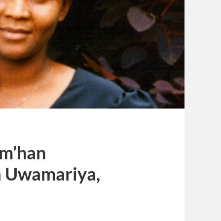
a m’han
a Uwamariya,