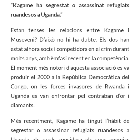
“Kagame ha segrestat o assassinat refugiats
ruandesos a Uganda.”
Estan tenses les relacions entre Kagame i
Museveni? D’això no hi ha dubte. Els dos han
estat alhora socis i competidors en el crim durant
molts anys, amb èmfasi recent en la competència.
El moment més notori d’aquesta associació es va
produir el 2000 a la República Democràtica del
Congo, on les forces invasores de Rwanda i
Uganda es van enfrontar pel contraban d’or i
diamants.
Més recentment, Kagame ha tingut l’hàbit de
segrestar o assassinar refugiats ruandesos a
Uganda als quals considera els seus enemics