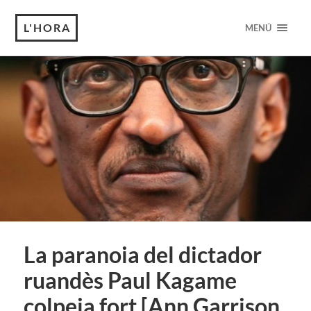
L'HORA
MENÚ
La paranoia del dictador
ruandès Paul Kagame
colpeja fort [Ann Garrison