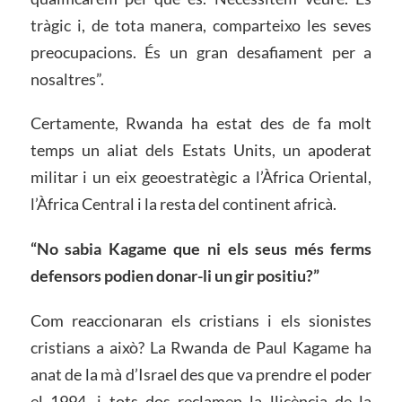
tràgic i, de tota manera, comparteixo les seves
preocupacions. És un gran desafiament per a
nosaltres”.
Certamente, Rwanda ha estat des de fa molt
temps un aliat dels Estats Units, un apoderat
militar i un eix geoestratègic a l’Àfrica Oriental,
l’Àfrica Central i la resta del continent africà.
“No sabia Kagame que ni els seus més ferms
defensors podien donar-li un gir positiu?”
Com reaccionaran els cristians i els sionistes
cristians a això? La Rwanda de Paul Kagame ha
anat de la mà d’Israel des que va prendre el poder
el 1994, i tots dos reclamen la llicència de la