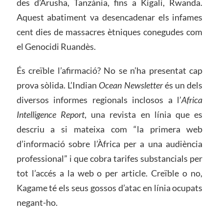
des d’Arusha, Tanzània, fins a Kigali, Rwanda.
Aquest abatiment va desencadenar els infames
cent dies de massacres ètniques conegudes com
el Genocidi Ruandès.
És creïble l’afirmació? No se n’ha presentat cap
prova sòlida. L’Indian
Ocean
Newsletter
és un dels
diversos informes regionals inclosos a l’
Africa
Intelligence Report
, una revista en línia que es
descriu a si mateixa com “la primera web
d’informació sobre l’Àfrica per a una audiència
professional” i que cobra tarifes substancials per
tot l’accés a la web o per article. Creïble o no,
Kagame té els seus gossos d’atac en línia ocupats
negant-ho.