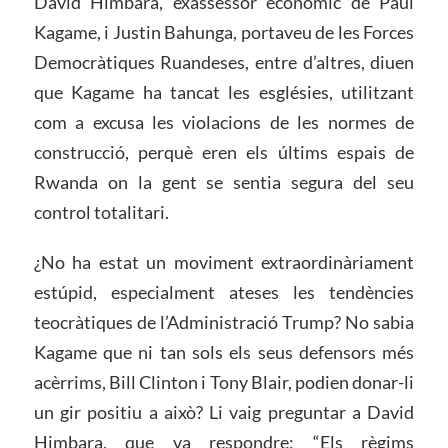
David Himbara, exassessor econòmic de Paul
Kagame, i Justin Bahunga, portaveu de les Forces
Democràtiques Ruandeses, entre d’altres, diuen
que Kagame ha tancat les esglésies, utilitzant
com a excusa les violacions de les normes de
construcció, perquè eren els últims espais de
Rwanda on la gent se sentia segura del seu
control totalitari.
¿No ha estat un moviment extraordinàriament
estúpid, especialment ateses les tendències
teocràtiques de l’Administració Trump? No sabia
Kagame que ni tan sols els seus defensors més
acèrrims, Bill Clinton i Tony Blair, podien donar-li
un gir positiu a això? Li vaig preguntar a David
Himbara, que va respondre: “Els règims