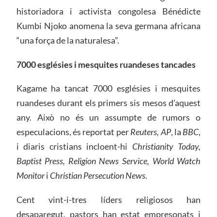
historiadora i activista congolesa Bénédicte
Kumbi Njoko anomena la seva germana africana
“una força de la naturalesa”.
7000 esglésies i mesquites ruandeses tancades
Kagame ha tancat 7000 esglésies i mesquites
ruandeses durant els primers sis mesos d’aquest
any. Això no és un assumpte de rumors o
especulacions, és reportat per
Reuters, AP
, la
BBC
,
i diaris cristians incloent-hi
Christianity Today,
Baptist Press, Religion News Service, World Watch
Monitor
i
Christian Persecution News
.
Cent vint-i-tres líders religiosos han
desaparegut, pastors han estat empresonats i