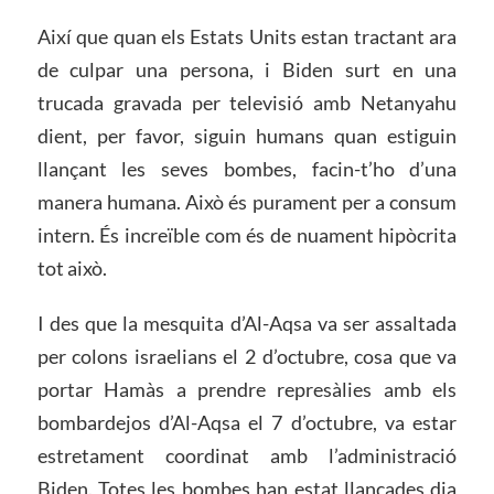
Així que quan els Estats Units estan tractant ara
de culpar una persona, i Biden surt en una
trucada gravada per televisió amb Netanyahu
dient, per favor, siguin humans quan estiguin
llançant les seves bombes, facin-t’ho d’una
manera humana. Això és purament per a consum
intern. És increïble com és de nuament hipòcrita
tot això.
I des que la mesquita d’Al-Aqsa va ser assaltada
per colons israelians el 2 d’octubre, cosa que va
portar Hamàs a prendre represàlies amb els
bombardejos d’Al-Aqsa el 7 d’octubre, va estar
estretament coordinat amb l’administració
Biden. Totes les bombes han estat llançades dia