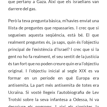
que pertany a Gaza. Així que els israelians van
darrere del gas.
Però la teva pregunta bàsica, m’havies enviat una
llista de preguntes que repassaries. I crec que si
segueixes aquesta seqüència, està bé. El que
realment preguntes és, ja saps, quin és l’objectiu
principal de l’existència d’Israel? I crec que si la
gent no ho fa realment, el seu sentit de la justícia
és tan fort que no poden creure quin era l’objectiu
original. I l’objectiu inicial al segle XIX es va
formar en un període en què Europa era
antisemita. La part més antisemita de totes era
Ucraïna. Si vostè llegeix l’autobiografia de Lev
Trotski sobre la seva infantesa a Odessa, hi va
descriure els pogroms. I així els sionistes, la