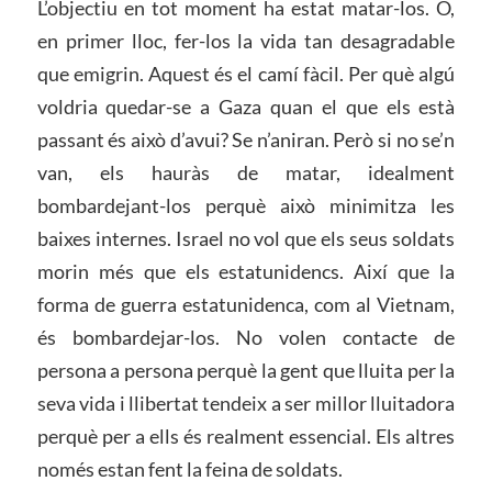
L’objectiu en tot moment ha estat matar-los. O,
en primer lloc, fer-los la vida tan desagradable
que emigrin. Aquest és el camí fàcil. Per què algú
voldria quedar-se a Gaza quan el que els està
passant és això d’avui? Se n’aniran. Però si no se’n
van, els hauràs de matar, idealment
bombardejant-los perquè això minimitza les
baixes internes. Israel no vol que els seus soldats
morin més que els estatunidencs. Així que la
forma de guerra estatunidenca, com al Vietnam,
és bombardejar-los. No volen contacte de
persona a persona perquè la gent que lluita per la
seva vida i llibertat tendeix a ser millor lluitadora
perquè per a ells és realment essencial. Els altres
només estan fent la feina de soldats.