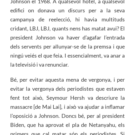
Johnson el 1968. A qualsevol hotel, a qualsevol
edifici on donava un discurs per a la seva
campanya de reelecció, hi havia multituds
cridant, LBJ, LBJ, quants nens has matat avui? El
president Johnson va haver d’agafar l’entrada
dels servents per allunyar-se de la premsa i que
ningú veiés el que feia. I essencialment, va anar a
la televisió i va renunciar.
Bé, per evitar aquesta mena de vergonya, i per
evitar la vergonya dels periodistes que estaven
fent tot això, Seymour Hersh va descriure la
massacre [de Mai Lai], i això va ajudar a inflamar
l’oposició a Johnson. Doncs bé, per al president
Biden, que ha aprovat el pla de Netanyahu, els
primers que cal matar són els periodistes. Si