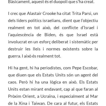
Bàsicament, aquest és el duopoli que s’ha creat.
I crec que Alastair Crooke ha citat Trita Parsi, un
dels líders polítics israelians, dient que l’objectiu
realment en tot això, del conflicte d’Israel i
l’aquiescència de Biden, és que Israel està
involucrat en un esforç deliberat i sistemàtic per
destruir les lleis i normes existents sobre la
guerra. I això és realment tot.
Hi ha gent, hi ha periodistes, com Pepe Escobar,
que diuen que els Estats Units són un agent del
caos. Però hi ha una lògica en això. Els Estats
Units estan mirant endavant, cap al que faran al
Pròxim Orient, a Ucraïna, i especialment al Mar
de la Xina i Taiwan. De cara al futur, els Estats