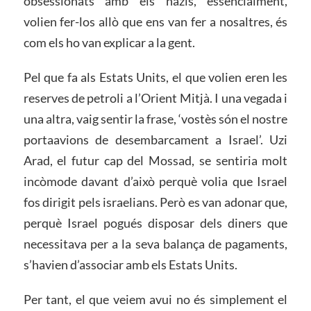
obsessionats amb els nazis, essencialment,
volien fer-los allò que ens van fer a nosaltres, és
com els ho van explicar a la gent.
Pel que fa als Estats Units, el que volien eren les
reserves de petroli a l’Orient Mitjà. I una vegada i
una altra, vaig sentir la frase, ‘vostès són el nostre
portaavions de desembarcament a Israel’. Uzi
Arad, el futur cap del Mossad, se sentiria molt
incòmode davant d’això perquè volia que Israel
fos dirigit pels israelians. Però es van adonar que,
perquè Israel pogués disposar dels diners que
necessitava per a la seva balança de pagaments,
s’havien d’associar amb els Estats Units.
Per tant, el que veiem avui no és simplement el