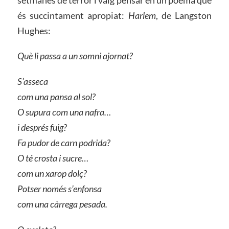
és succintament apropiat:
Harlem
, de Langston
Hughes:
Què li passa a un somni ajornat?
S’asseca
com una pa
n
sa al sol?
O supura com una nafra…
i després f
uig
?
Fa pudor de
carn podrida?
O té crosta i sucre…
com un xarop dolç?
Potser només s’enfonsa
com una càrrega pesada.