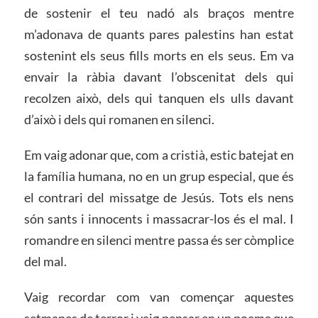
de sostenir el teu nadó als braços mentre
m’adonava de quants pares palestins han estat
sostenint els seus fills morts en els seus. Em va
envair la ràbia davant l’obscenitat dels qui
recolzen això, dels qui tanquen els ulls davant
d’això i dels qui romanen en silenci.
Em vaig adonar que, com a cristià, estic batejat en
la família humana, no en un grup especial, que és
el contrari del missatge de Jesús. Tots els nens
són sants i innocents i massacrar-los és el mal. I
romandre en silenci mentre passa és ser còmplice
del mal.
Vaig recordar com van començar aquestes
setmanes de terror i vaig pensar en un poema que