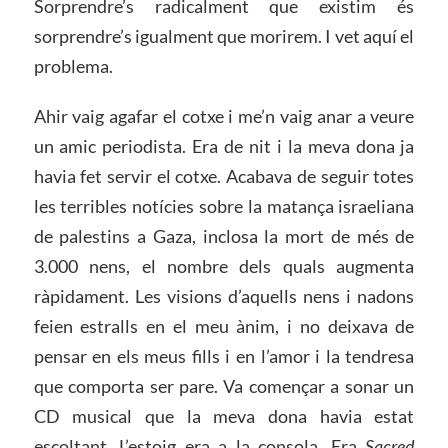
Sorprendre’s radicalment que existim és
sorprendre’s igualment que morirem. I vet aquí el
problema.
Ahir vaig agafar el cotxe i me’n vaig anar a veure
un amic periodista. Era de nit i la meva dona ja
havia fet servir el cotxe. Acabava de seguir totes
les terribles notícies sobre la matança israeliana
de palestins a Gaza, inclosa la mort de més de
3.000 nens, el nombre dels quals augmenta
ràpidament. Les visions d’aquells nens i nadons
feien estralls en el meu ànim, i no deixava de
pensar en els meus fills i en l’amor i la tendresa
que comporta ser pare. Va començar a sonar un
CD musical que la meva dona havia estat
escoltant. L’estoig era a la consola. Era
Sacred