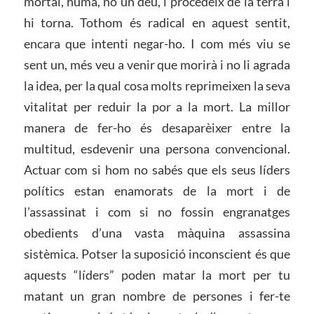
mortal, humà, no un déu, i procedeix de la terra i
hi torna. Tothom és radical en aquest sentit,
encara que intenti negar-ho. I com més viu se
sent un, més veu a venir que morirà i no li agrada
la idea, per la qual cosa molts reprimeixen la seva
vitalitat per reduir la por a la mort. La millor
manera de fer-ho és desaparèixer entre la
multitud, esdevenir una persona convencional.
Actuar com si hom no sabés que els seus líders
polítics estan enamorats de la mort i de
l’assassinat i com si no fossin engranatges
obedients d’una vasta màquina assassina
sistèmica. Potser la suposició inconscient és que
aquests “líders” poden matar la mort per tu
matant un gran nombre de persones i fer-te