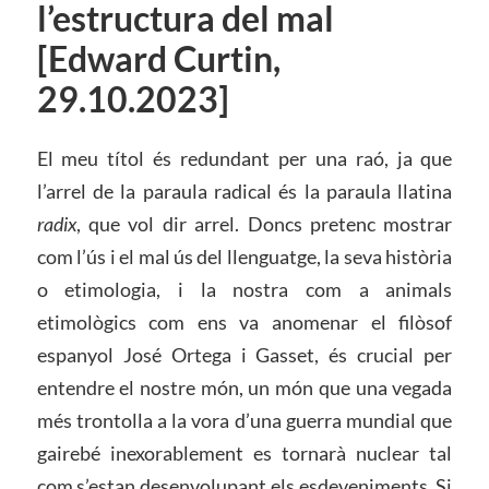
l’estructura del mal
[Edward Curtin,
29.10.2023]
El meu títol és redundant per una raó, ja que
l’arrel de la paraula radical és la paraula llatina
radix
, que vol dir arrel. Doncs pretenc mostrar
com l’ús i el mal ús del llenguatge, la seva història
o etimologia, i la nostra com a animals
etimològics com ens va anomenar el filòsof
espanyol José Ortega i Gasset, és crucial per
entendre el nostre món, un món que una vegada
més trontolla a la vora d’una guerra mundial que
gairebé inexorablement es tornarà nuclear tal
com s’estan desenvolupant els esdeveniments. Si