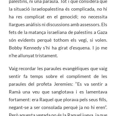
palestins, ni una paraula. Tot i que considera que
la situació israelopalestina és complicada, no hi
ha res complicat en el genocidi; no necessita
llargues anàlisis ni discussions amb assessors. Els
fets de la matança israeliana de palestins a Gaza
són evidents perquè tothom els vegi, si volen.
Bobby Kennedy s’hi ha girat d’esquena. I jo me
n’he allunyat tristament.
Vaig recordar les paraules evangèliques que vaig
sentir fa temps sobre el compliment de les
paraules del profeta Jeremies: “Es va sentir a
Ramà una veu que sanglotava i es lamentava
fortament: era Raquel que plorava pels seus fills,
negant-se a ser consolada perquè ja no hi eren”.
Però aquesta vegada no és la Raquel jueva, ja que