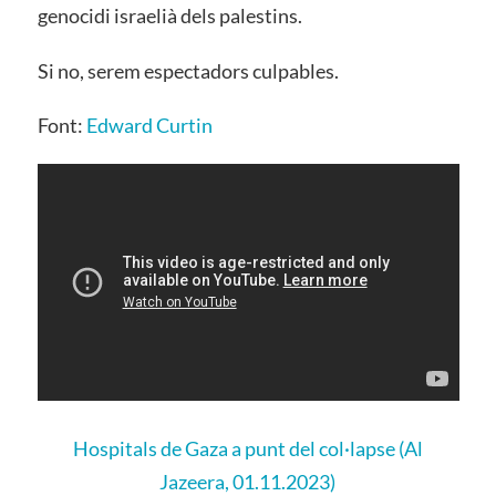
genocidi israelià dels palestins.
Si no, serem espectadors culpables.
Font:
Edward Curtin
Hospitals de Gaza a punt del col·lapse (Al
Jazeera, 01.11.2023)