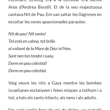
Arias
d’Andrea Bocelli. El de la veu majestuosa
cantava Nit de Pau. Em van saltar les llàgrimes en
escoltar les seves apassionades paraules:
Nit de pau! Nit santa!
Tot està en calma, tot brilla
al voltant de la Mare de Déu i el Nen,
Sant nen tan tendre i suau,
Dorm en pau celestial!
Dorm en pau celestial.
Vaig veure les nits a Gaza mentre les bombes
israelianes esclataven i feien miques a tothom i a
tot, a tots els sants infants, als nens i als adults.
Em vaig sentir fora de mi de dolor, un ciutadà