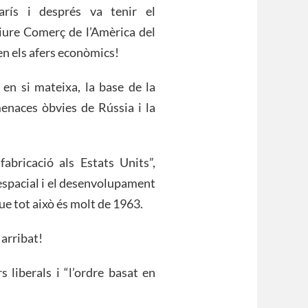
rís i després va tenir el
iure Comerç de l’Amèrica del
n els afers econòmics!
 en si mateixa, la base de la
menaces òbvies de Rússia i la
abricació als Estats Units”,
ó espacial i el desenvolupament
que tot això és molt de 1963.
 arribat!
 liberals i “l’ordre basat en