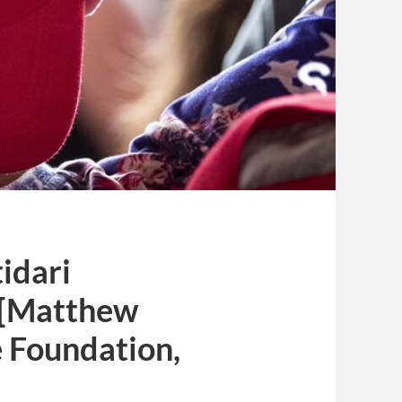
tidari
 [Matthew
e Foundation,