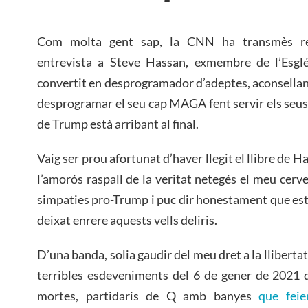
Com molta gent sap, la CNN ha transmès re
entrevista a Steve Hassan, exmembre de l’Esglé
convertit en desprogramador d’adeptes, aconsellan
desprogramar el seu cap MAGA fent servir els seus 
de Trump està arribant al final.
Vaig ser prou afortunat d’haver llegit el llibre de 
l’amorós raspall de la veritat netegés el meu cerve
simpaties pro-Trump i puc dir honestament que est
deixat enrere aquests vells deliris.
D’una banda, solia gaudir del meu dret a la lliberta
terribles esdeveniments del 6 de gener de 2021 
mortes, partidaris de Q amb banyes
que feie