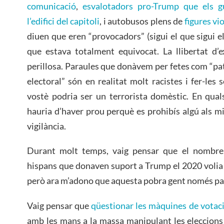
comunicació
,
esvalotadors pro-Trump que els g
l’edifici del capitoli
, i autobusos plens de
figures vi
diuen que eren “provocadors” (sigui el que sigui e
que estava totalment equivocat. La llibertat d’e
perillosa. Paraules que donàvem per fetes com “pat
electoral” són en realitat molt racistes i fer-les
vostè podria ser un terrorista domèstic. En qualse
hauria d’haver prou perquè es prohibís algú als mit
vigilància.
Durant molt temps, vaig pensar que el nombre 
hispans que donaven suport a Trump el 2020 volia 
però ara m’adono que aquesta pobra gent només pa
Vaig pensar que
qüestionar les màquines de votac
amb les mans a la massa manipulant les eleccions 