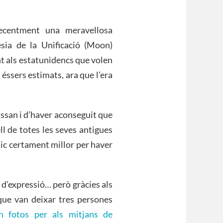
centment una meravellosa
sia de la Unificació (Moon)
t als estatunidencs que volen
éssers estimats, ara que l’era
Hassan i d’haver aconseguit que
ll de totes les seves antigues
ic certament millor per haver
t d’expressió… però gràcies als
que van deixar tres persones
n fotos per als mitjans de