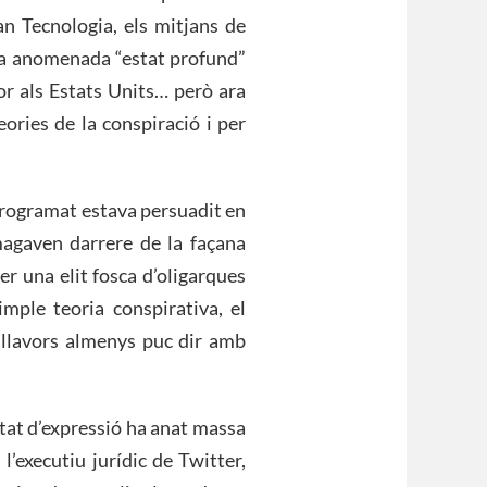
n Tecnologia, els mitjans de
osa anomenada “estat profund”
or als Estats Units… però ara
ories de la conspiració i per
programat estava persuadit en
magaven darrere de la façana
r una elit fosca d’oligarques
mple teoria conspirativa, el
t, llavors almenys puc dir amb
ertat d’expressió ha anat massa
 l’executiu jurídic de Twitter,