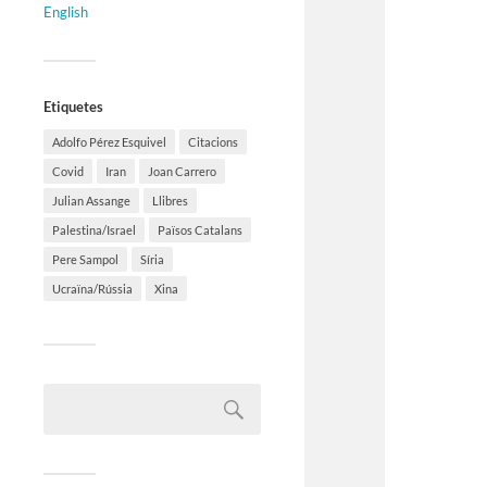
English
Etiquetes
Adolfo Pérez Esquivel
Citacions
Covid
Iran
Joan Carrero
Julian Assange
Llibres
Palestina/Israel
Països Catalans
Pere Sampol
Síria
Ucraïna/Rússia
Xina