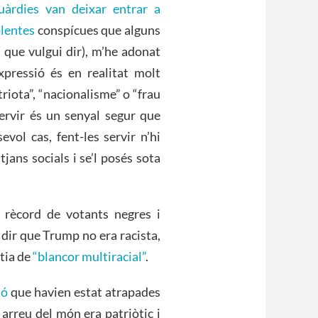
uàrdies van deixar entrar a
olentes
conspícues que alguns
l que vulgui dir), m’he adonat
xpressió és en realitat molt
riota”, “nacionalisme” o “frau
 servir és un senyal segur que
vol cas, fent-les servir n’hi
jans socials i se’l posés sota
rècord de votants negres i
dir que Trump no era racista,
tia de
“blancor multiracial”
.
ió
que havien estat atrapades
arreu del món era patriòtic i