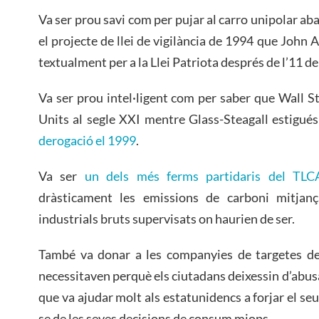
Va ser prou savi com per pujar al carro unipolar ab
el projecte de llei de vigilància de 1994 que John A
textualment per a la Llei Patriota després de l’11 d
Va ser prou intel·ligent com per saber que Wall St
Units al segle XXI mentre Glass-Steagall estigués
derogació el 1999
.
Va ser
un dels més ferms partidaris del TL
dràsticament les emissions de carboni mitjança
industrials bruts supervisats on haurien de ser.
També va donar a les companyies de targetes de 
necessitaven perquè els ciutadans deixessin d’abusa
que va ajudar molt als estatunidencs a forjar el seu
se de les seves decisions de consum miops.