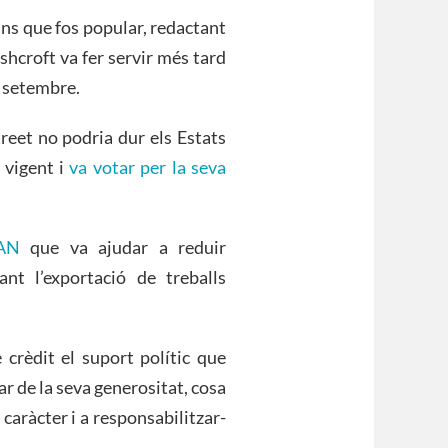
ans que fos popular, redactant
shcroft va fer servir més tard
e setembre.
reet no podria dur els Estats
 vigent i
va votar per la seva
CAN
que va ajudar a reduir
nt l’exportació de treballs
crèdit el suport polític que
r de la seva generositat, cosa
 caràcter i a responsabilitzar-