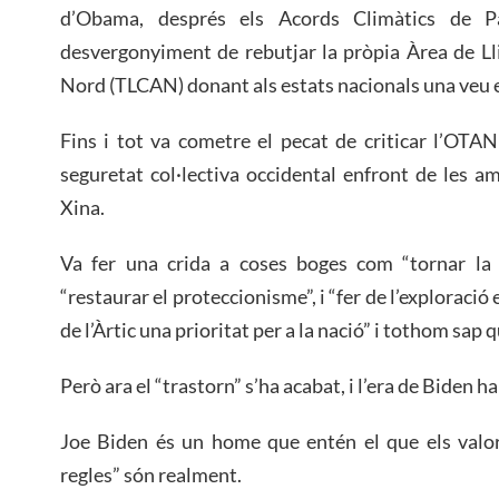
d’Obama, després els Acords Climàtics de Pa
desvergonyiment de rebutjar la pròpia Àrea de Ll
Nord (TLCAN) donant als estats nacionals una veu e
Fins i tot va cometre el pecat de criticar l’OTAN
seguretat col·lectiva occidental enfront de les a
Xina.
Va fer una crida a coses boges com “tornar la f
“restaurar el proteccionisme”, i “fer de l’exploraci
de l’Àrtic una prioritat per a la nació” i tothom sap 
Però ara el “trastorn” s’ha acabat, i l’era de Biden ha
Joe Biden és un home que entén el que els valors
regles” són realment.