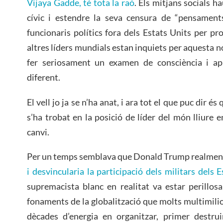
Vijaya Gadde, té tota la raó
. Els mitjans socials h
cívic i estendre la seva censura de “pensaments
funcionaris polítics fora dels Estats Units per pr
altres líders mundials estan inquiets per aquesta no
fer seriosament un examen de consciència i a
diferent.
El vell jo ja se n’ha anat, i ara tot el que puc dir é
s’ha trobat en la posició de líder del món lliure
canvi.
Per un temps semblava que Donald Trump realmen
i desvincularia la participació dels militars dels 
supremacista blanc en realitat va estar perillos
fonaments de la globalització que molts multimilio
dècades d’energia en organitzar, primer destruin