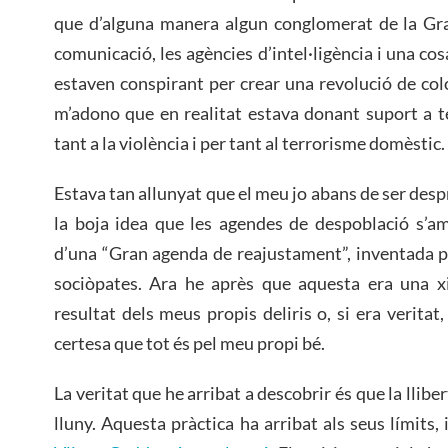
que d’alguna manera algun conglomerat de la Gra
comunicació, les agències d’intel·ligència i una c
estaven conspirant per crear una revolució de col
m’adono que en realitat estava donant suport a te
tant a la violència i per tant al terrorisme domèstic.
Estava tan allunyat que el meu jo abans de ser des
la boja idea que les agendes de despoblació s’a
d’una “Gran agenda de reajustament”, inventada pe
sociòpates. Ara he après que aquesta era una xi
resultat dels meus propis deliris o, si era verita
certesa que tot és pel meu propi bé.
La veritat que he arribat a descobrir és que la llib
lluny. Aquesta pràctica ha arribat als seus límits, i