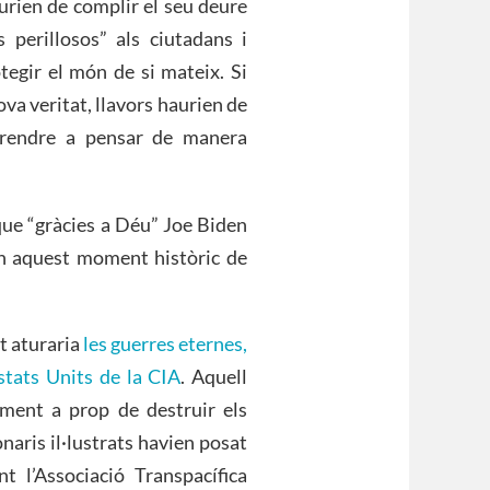
aurien de complir el seu deure
 perillosos” als ciutadans i
otegir el món de si mateix. Si
va veritat, llavors haurien de
prendre a pensar de manera
s que “gràcies a Déu” Joe Biden
 en aquest moment històric de
t aturaria
les guerres eternes,
Estats Units de la CIA
. Aquell
ament a prop de destruir els
naris il·lustrats havien posat
t l’Associació Transpacífica