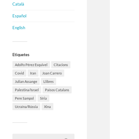
Català
Español
English
Etiquetes
Adolfo Pérez Esquivel
Citacions
Covid
Iran
Joan Carrero
Julian Assange
Llibres
Palestina/Israel
Països Catalans
Pere Sampol
Síria
Ucraïna/Rússia
Xina