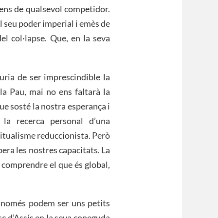
scens de qualsevol competidor.
l seu poder imperial i emès de
el col·lapse. Que, en la seva
uria de ser imprescindible la
 la Pau, mai no ens faltarà la
ue sosté la nostra esperança i
n la recerca personal d’una
ritualisme reduccionista. Però
upera les nostres capacitats. La
e comprendre el que és global,
es només podem ser uns petits
c d’Assís en la seva coneguda