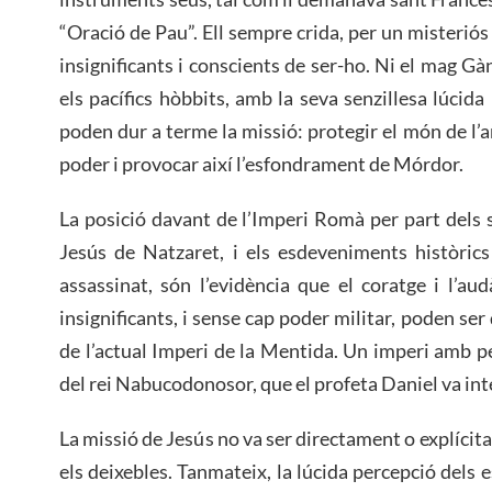
“Oració de Pau”. Ell sempre crida, per un misterió
insignificants i conscients de ser-ho. Ni el mag Gà
els pacífics hòbbits, amb la seva senzillesa lúcida 
poden dur a terme la missió: protegir el món de l’an
poder i provocar així l’esfondrament de Mórdor.
La posició davant de l’Imperi Romà per part dels 
Jesús de Natzaret, i els esdeveniments històrics
assassinat, són l’evidència que el coratge i l’a
insignificants, i sense cap poder militar, poden ser
de l’actual Imperi de la Mentida. Un imperi amb p
del rei Nabucodonosor, que el profeta Daniel va in
La missió de Jesús no va ser directament o explíci
els deixebles. Tanmateix, la lúcida percepció dels