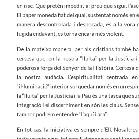
en risc. Que pretén impedir, al preu que sigui, l’a
El paper moneda fiat del qual, sustentat només en e
manera descontrolada i desbocada, és a la vora d
fugida endavant, es torna encara més violent.
De la mateixa manera, per als cristians també ha
certesa que, en la nostra “lluita” per la Justícia i
poderosa força del Senyor de la Història. Certesa q
la nostra audàcia. L’espiritualitat centrada e
“il·luminació” interior sol quedar només en un espi
la “lluita” per la Justícia i la Pau és una tasca que s
integració i el discerniment en són les claus. Sens
tampoc podrem entendre “l’aquí i ara”.
En tot cas, la iniciativa és sempre d’Ell. Nosaltr
instruments seus, tal com li demanava sant Frances