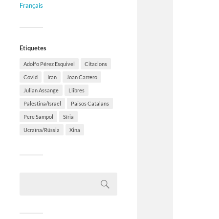
Français
Etiquetes
Adolfo Pérez Esquivel
Citacions
Covid
Iran
Joan Carrero
Julian Assange
Llibres
Palestina/Israel
Països Catalans
Pere Sampol
Síria
Ucraïna/Rússia
Xina