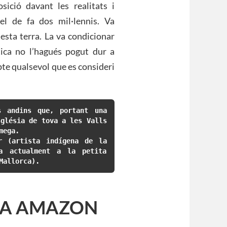
ició davant les realitats i
el de fa dos mil·lennis. Va
uesta terra. La va condicionar
tica no l’hagués pogut dur a
pte qualsevol que es consideri
 andins que, portant una 
glésia de tova a les Valls 
mega.
 (artista indígena de la 
a actualment a la petita 
Mallorca).
E A AMAZON