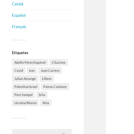
Català
Español
Français
Etiquetes
Adolfo Pérez Esquivel
Citacions
Covid
Iran
Joan Carrero
Julian Assange
Llibres
Palestina/Israel
Països Catalans
Pere Sampol
Síria
Ucraïna/Rússia
Xina