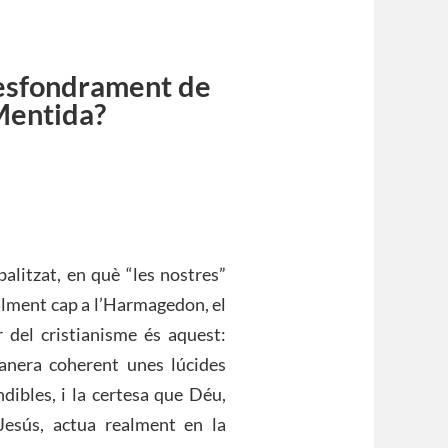
’esfondrament de
 Mentida?
alitzat, en què “les nostres”
alment cap a l’Harmagedon, el
r del cristianisme és aquest:
anera coherent unes lúcides
dibles, i la certesa que Déu,
Jesús, actua realment en la