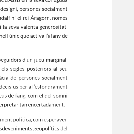
s designi, persones socialment
ndalf ni el rei Àragorn, només
i la seva valenta generositat,
ell únic que activa l’afany de
seguidors d’un jueu marginal,
 els segles posteriors al seu
udàcia de persones socialment
 decisius per a l’esfondrament
eus de fang, com el del somni
terpretar tan encertadament.
tament política, com esperaven
 esdeveniments geopolítics del