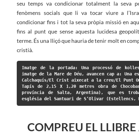
seu temps va condicionar totalment la seva pos
fenòmens socials que li va tocar viure a l’Isra
condicionar fins i tot la seva pròpia missió en aq
fins al punt que sense aquesta lucidesa geopolí
terme. És una lliçó que hauria de tenir molt en com
cristià.
Imatge de la portada: Una processó de kolles
imatge de la Mare de Déu, avancen cap a: Una es
Calchaquís/El Crist aixecat a la creu/El Punt O
Tapís de 2,15 X 1,20 metres obra de Chocobar
província de Salta, Argentina), que es trob
església del Santuari de S’Olivar (Estellencs, 
COMPREU EL LLIBR