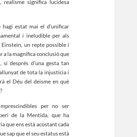
, realisme significa lucidesa
 hagi estat mai el d’unificar
amental i ineludible per als
 Einstein, un repte possible i
ar a la magnífica conclusió que
, si després d’una gesta tan
lunyat de tota la injustícia i
irà el Déu del deisme en què
?
imprescindibles per no ser
peri de la Mentida, que ha
ria que ens està acostant cada
e sap que el seu estatus està