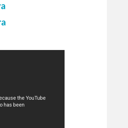
va
ra