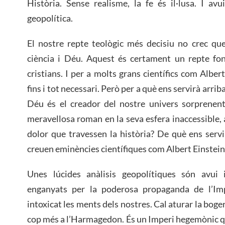
Història. Sense realisme, la fe és il·lusa. I avui
geopolítica.
El nostre repte teològic més decisiu no crec que
ciència i Déu. Aquest és certament un repte fon
cristians. I per a molts grans científics com Albert
fins i tot necessari. Però per a què ens servirà arrib
Déu és el creador del nostre univers sorprenent
meravellosa roman en la seva esfera inaccessible, al
dolor que travessen la història? De què ens serv
creuen eminències científiques com Albert Einstein
Unes lúcides anàlisis geopolítiques són avui 
enganyats per la poderosa propaganda de l’Im
intoxicat les ments dels nostres. Cal aturar la boge
cop més a l’Harmagedon. És un Imperi hegemònic qu