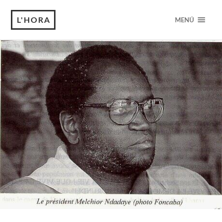
L'HORA
MENÚ