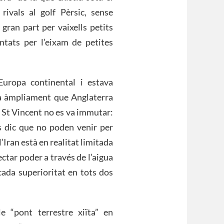
rivals al golf Pèrsic, sense
gran part per vaixells petits
tats per l’eixam de petites
uropa continental i estava
ia àmpliament que Anglaterra
l St Vincent no es va immutar:
s dic que no poden venir per
’Iran està en realitat limitada
ctar poder a través de l’aigua
cada superioritat en tots dos
e “pont terrestre xiïta” en