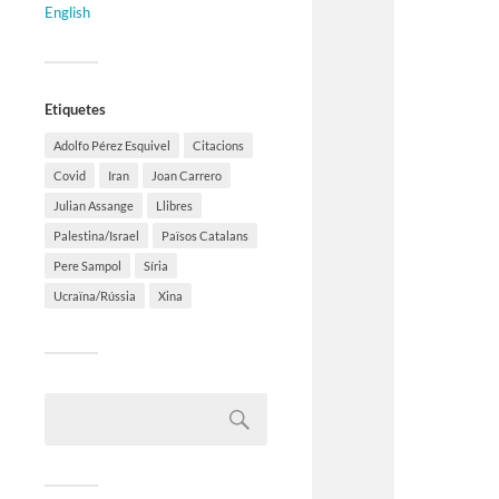
English
Etiquetes
Adolfo Pérez Esquivel
Citacions
Covid
Iran
Joan Carrero
Julian Assange
Llibres
Palestina/Israel
Països Catalans
Pere Sampol
Síria
Ucraïna/Rússia
Xina