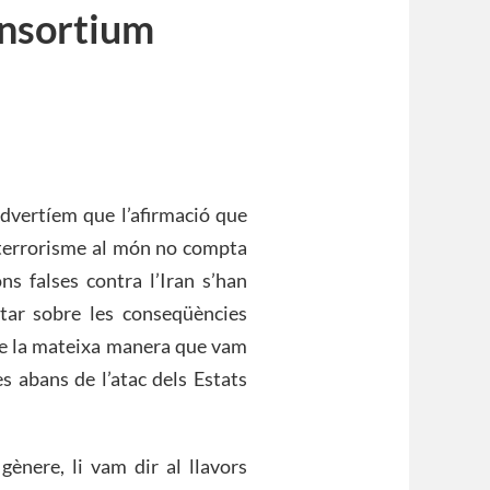
onsortium
vertíem que l’afirmació que
l terrorisme al món no compta
ns falses contra l’Iran s’han
ertar sobre les conseqüències
 de la mateixa manera que vam
s abans de l’atac dels Estats
nere, li vam dir al llavors