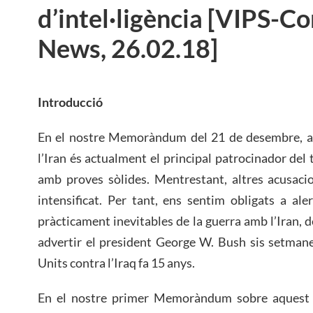
d’intel·ligència [VIPS-C
News, 26.02.18]
Introducció
En el nostre Memoràndum del 21 de desembre, ad
l’Iran és actualment el principal patrocinador de
amb proves sòlides. Mentrestant, altres acusacio
intensificat. Per tant, ens sentim obligats a al
pràcticament inevitables de la guerra amb l’Iran,
advertir el president George W. Bush sis setmane
Units contra l’Iraq fa 15 anys.
En el nostre primer Memoràndum sobre aquest gè