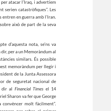
er atacar l’Iraq, i advertíem
t serien catastròfiques”. Les
s entren en guerra amb l’Iran.
sobre això de part de la seva
pte d’aquesta nota, se’ns va
 a dir, per a un Memoràndum al
àncies similars. És possible
quest memoràndum per llegir i
resident de la Junta Assessora
ssor de seguretat nacional de
 dir al
Financial Times
el 14
Ariel Sharon va fer que George
 convèncer molt fàcilment”.
prepara per rebre el primer