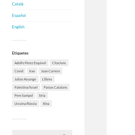
Català
Español
English
Etiquetes
Adolfo Pérez Esquivel
Citacions
Covid
Iran
Joan Carrero
Julian Assange
Llibres
Palestina/Israel
Països Catalans
Pere Sampol
Síria
Ucraïna/Rússia
Xina