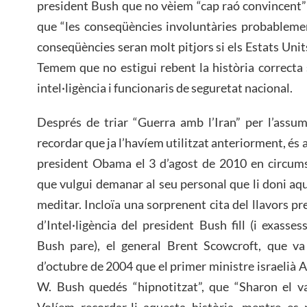
president Bush que no vèiem “cap raó convincent” p
que “les conseqüències involuntàries probablemen
conseqüències seran molt pitjors si els Estats Unit
Temem que no estigui rebent la història correcta 
intel·ligència i funcionaris de seguretat nacional.
Després de triar “Guerra amb l’Iran” per l’assum
recordar que ja l’havíem utilitzat anteriorment, és
president Obama el 3 d’agost de 2010 en circumst
que vulgui demanar al seu personal que li doni a
meditar. Incloïa una sorprenent cita del llavors p
d’Intel·ligència del president Bush fill (i exasse
Bush pare), el general Brent Scowcroft, que va
d’octubre de 2004 que el primer ministre israelià 
W. Bush quedés “hipnotitzat”, que “Sharon el va
Volíem recordar-li aquesta història, mentre es 