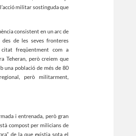
 l’acció militar sostinguda que
luència consistent en un arc de
 des de les seves fronteres
t citat freqüentment com a
ntra Teheran, però creiem que
mb una població de més de 80
egional, però militarment,
rmada i entrenada, però gran
 està compost per milicians de
ra” de la que existia sota el