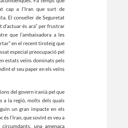
statunidenques. Fa temps que
at cap a l’Iran que surt de
ita. El conseller de Seguretat
d’actuar és ara” per frustrar
ntre que l’ambaixadora a les
tar” en el recent tiroteig que
essat especial preocupació pel
 en estats veïns dominats pels
dint el seu paper en els veïns
ions del govern iranià pel que
 a la regió, molts dels quals
inguin un gran impacte en els
 és l’Iran, que sovint es veu a
s circumdants, una amenaça