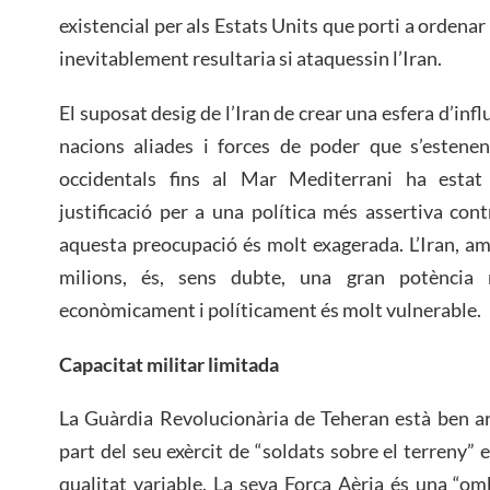
existencial per als Estats Units que porti a ordenar
inevitablement resultaria si ataquessin l’Iran.
El suposat desig de l’Iran de crear una esfera d’inf
nacions aliades i forces de poder que s’estenen
occidentals fins al Mar Mediterrani ha esta
justificació per a una política més assertiva co
aquesta preocupació és molt exagerada. L’Iran, a
milions, és, sens dubte, una gran potència r
econòmicament i políticament és molt vulnerable.
Capacitat militar limitada
La Guàrdia Revolucionària de Teheran està ben a
part del seu exèrcit de “soldats sobre el terreny”
qualitat variable. La seva Força Aèria és una “omb