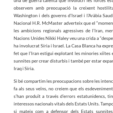
una de guerra calenta que involucri les forces e
observem amb preocupació la creixent hostilit
Washington i dels governs d’Israel i l’Aràbia Saud
Nacional H.R. McMaster adverteix que el “moment 
les ambicions regionals agressives de l’Iran, me
Nacions Unides Nikki Haley veu una crida a “desper
ha involucrat Síria i Israel. La Casa Blanca ha expr
fet que l’Iran estigui explotant les minories xiïtes
sunnites per crear disturbis i també per estar expan
Iraq i Síria.
Si bé compartim les preocupacions sobre les intenc
fa als seus veïns, no creiem que els esdeveniments
s’han produït a través d’errors estatunidencs, t
interessos nacionals vitals dels Estats Units. Tampoc
si mateix com a defensor dels Estats sunnite