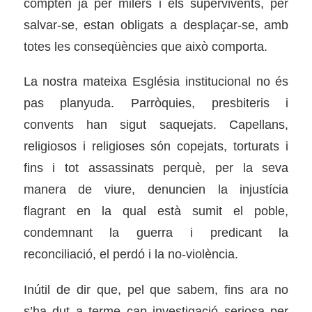
compten ja per milers i els supervivents, per
salvar-se, estan obligats a desplaçar-se, amb
totes les conseqüències que això comporta.
La nostra mateixa Església institucional no és
pas planyuda. Parròquies, presbiteris i
convents han sigut saquejats. Capellans,
religiosos i religioses són copejats, torturats i
fins i tot assassinats perquè, per la seva
manera de viure, denuncien la injustícia
flagrant en la qual està sumit el poble,
condemnant la guerra i predicant la
reconciliació, el perdó i la no-violència.
Inútil de dir que, pel que sabem, fins ara no
s’ha dut a terme cap investigació seriosa per