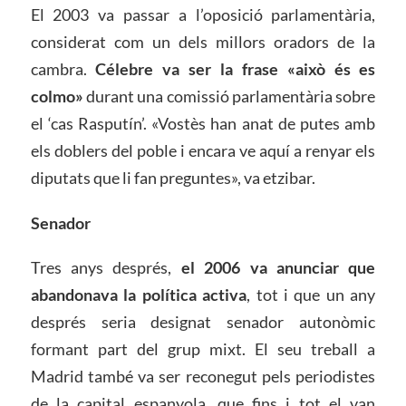
El 2003 va passar a l’oposició parlamentària,
considerat com un dels millors oradors de la
cambra.
Célebre va ser la frase «això és es
colmo»
durant una comissió parlamentària sobre
el ‘cas Rasputín’. «Vostès han anat de putes amb
els doblers del poble i encara ve aquí a renyar els
diputats que li fan preguntes», va etzibar.
Senador
Tres anys després,
el 2006 va anunciar que
abandonava la política activa
, tot i que un any
després seria designat senador autonòmic
formant part del grup mixt. El seu treball a
Madrid també va ser reconegut pels periodistes
de la capital espanyola, que fins i tot el van