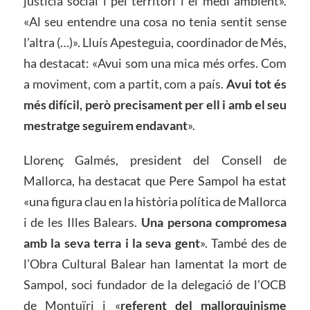
justícia social i pel territori i el medi ambient».
«Al seu entendre una cosa no tenia sentit sense
l’altra (…)». Lluís Apesteguia, coordinador de Més,
ha destacat: «Avui som una mica més orfes. Com
a moviment, com a partit, com a país.
Avui tot és
més difícil, però precisament per ell i amb el seu
mestratge seguirem endavant
».
Llorenç Galmés, president del Consell de
Mallorca, ha destacat que Pere Sampol ha estat
«una figura clau en la història política de Mallorca
i de les Illes Balears.
Una persona compromesa
amb la seva terra i la seva gent
». També des de
l’Obra Cultural Balear han lamentat la mort de
Sampol, soci fundador de la delegació de l’OCB
de Montuïri i «
referent del mallorquinisme