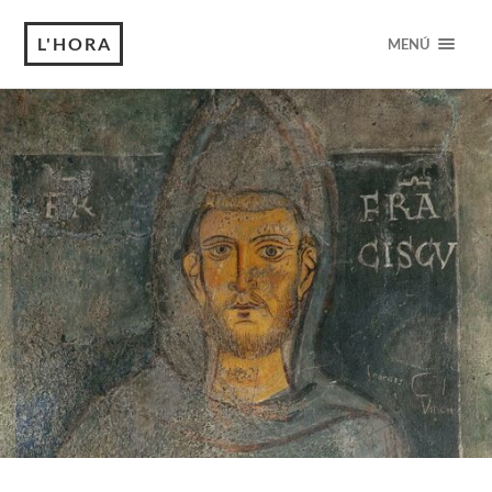
L'HORA
MENÚ