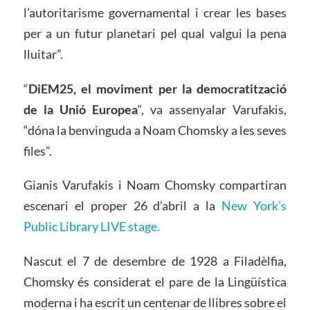
l’autoritarisme governamental i crear les bases
per a un futur planetari pel qual valgui la pena
lluitar”.
“
DiEM25, el moviment per la democratització
de la Unió Europea
“, va assenyalar Varufakis,
“dóna la benvinguda a Noam Chomsky a les seves
files”.
Gianis Varufakis i Noam Chomsky compartiran
escenari el proper 26 d’abril a la
New York’s
Public Library LIVE stage.
Nascut el 7 de desembre de 1928 a Filadèlfia,
Chomsky és considerat el pare de la Lingüística
moderna i ha escrit un centenar de llibres sobre el