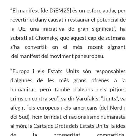
“El manifest [de DiEM25] és un esforç audaç per
revertir el dany causat i restaurar el potencial de
la UE, una iniciativa de gran significat”, ha
subratllat Chomsky, que aquest cap de setmana
s’ha convertit en el més recent signant
del manifest del moviment paneuropeu.
“Europa i els Estats Units són responsables
d’algunes de les més grans ofrenes a la
humanitat, però també d’alguns dels pitjors
crims en contra seu”, va dir Varufakis. “Junts”, va
afegir, “els europeus i els americans (del Nord i
del Sud), hem brindat el racionalisme humanista
al món, la Carta de Drets dels Estats Units, la idea
de la prosperitat compartida,