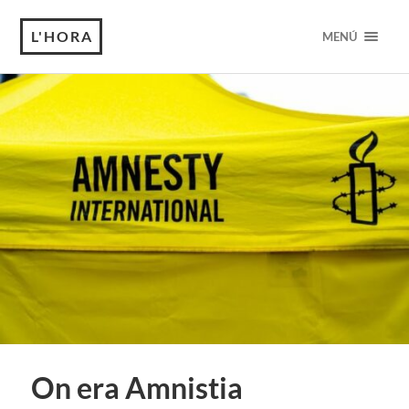
L'HORA
MENÚ
On era Amnistia