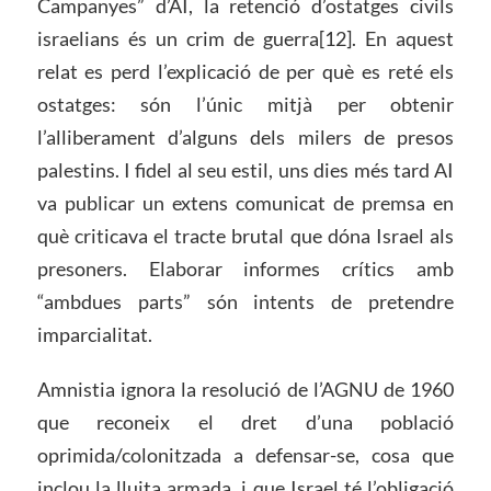
Campanyes” d’AI, la retenció d’ostatges civils
israelians és un crim de guerra[12]. En aquest
relat es perd l’explicació de per què es reté els
ostatges: són l’únic mitjà per obtenir
l’alliberament d’alguns dels milers de presos
palestins. I fidel al seu estil, uns dies més tard AI
va publicar un extens comunicat de premsa en
què criticava el tracte brutal que dóna Israel als
presoners. Elaborar informes crítics amb
“ambdues parts” són intents de pretendre
imparcialitat.
Amnistia ignora la resolució de l’AGNU de 1960
que reconeix el dret d’una població
oprimida/colonitzada a defensar-se, cosa que
inclou la lluita armada, i que Israel té l’obligació