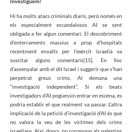
Investiguem!
Hi ha molts atacs criminals diaris, però només en
els especialment escandalosos AI se sent
obligada a fer algun comentari. El descobriment
d’enterraments massius a prop d’hospitals
recentment envaïts per l’exèrcit israelià va
suscitar alguns comentaris[15]. En lloc
d’assenyalar amb el dit Israel i suggerir que s’han
perpetrat greus crims, AI demana una
“investigació independent”. Si els beats
investigadors d’AI poguessin entrar en escena, es
podria establir el que realment va passar. L’altra
implicació de la petició d’investigació d’AI és que
no valora la veu de les víctimes dels crims
israelians. Així, doncs, no correspon als palestins