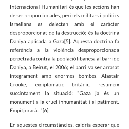
Internacional Humanitari és que les accions han
de ser proporcionades, però els militars i polítics
israelians es delecten amb el caràcter
desproporcionat de la destrucció; és la doctrina
Dahiya aplicada a Gaza[5]. Aquesta doctrina fa
referència a la violència desproporcionada
perpetrada contra la població libanesa al barri de
Dahiya, a Beirut, el 2006; el barri va ser arrasat
íntegrament amb enormes bombes. Alastair
Crooke, exdiplomàtic britànic, resumeix
succintament la situació: “Gaza ja és un
monument a la cruel inhumanitat i al patiment.
Empitjorarà…”[6].
En aquestes circumstàncies, caldria esperar que