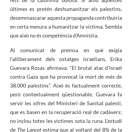
fets de la calúmnia odiosa. Si amb aquestes
últimes es pretén deshumanitzar els palestins,
desemmascarar aquesta propaganda contribuiria
en certa mesura a humanitzar la víctima. Sembla
que això no és competència d’Amnistia.
Al comunicat de premsa en què exigia
l’alliberament dels ostatges israelians, Erika
Guevara Rosas afirmava: “El brutal atac d’Israel
contra Gaza que ha provocat la mort de més de
38.000 palestins”. Això és factualment correcte,
però contextualment qüestionable. Guevara fa
servir les xifres del Ministeri de Sanitat palestí,
que es basen en la recuperació real de cadàvers;
no inclou totes les víctimes sota la runa. L’estudi
de
The Lancet
estima que al voltant del 8% de la