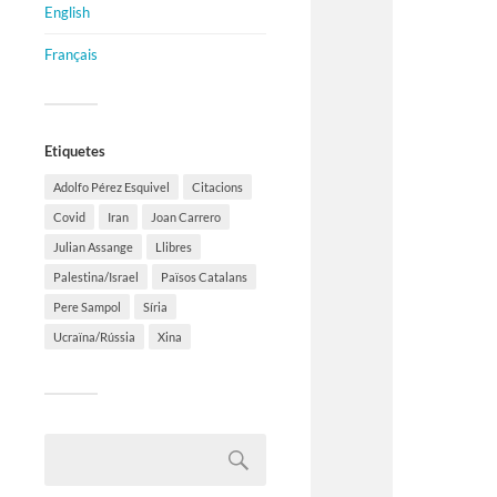
English
Français
Etiquetes
Adolfo Pérez Esquivel
Citacions
Covid
Iran
Joan Carrero
Julian Assange
Llibres
Palestina/Israel
Països Catalans
Pere Sampol
Síria
Ucraïna/Rússia
Xina