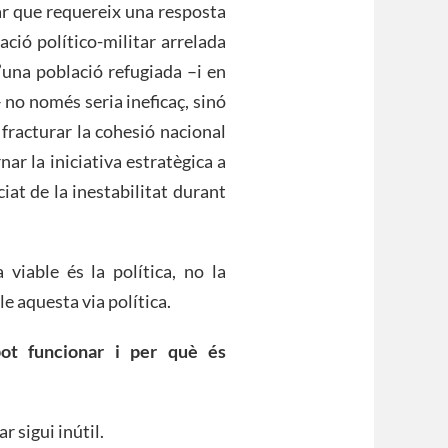
r que requereix una resposta
ació político-militar arrelada
d’una població refugiada –i en
– no només seria ineficaç, sinó
fracturar la cohesió nacional
ar la iniciativa estratègica a
iciat de la inestabilitat durant
viable és la política, no la
ble aquesta via política.
pot funcionar i per què és
r sigui inútil.