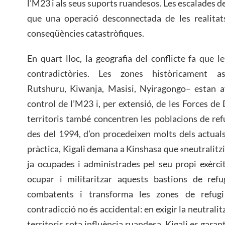
l’M23 i als seus suports ruandesos. Les escalades 
que una operació desconnectada de les realitats
conseqüències catastròfiques.
En quart lloc, la geografia del conflicte fa que l
contradictòries. Les zones històricament
Rutshuru, Kiwanja, Masisi, Nyiragongo– estan av
control de l’M23 i, per extensió, de les Forces 
territoris també concentren les poblacions de ref
des del 1994, d’on procedeixen molts dels actua
pràctica, Kigali demana a Kinshasa que «neutralitzi
ja ocupades i administrades pel seu propi exèrcit
ocupar i militaritzar aquests bastions de refug
combatents i transforma les zones de refugi
contradicció no és accidental: en exigir la neutralit
territoris sota influència ruandesa, Kigali es garante