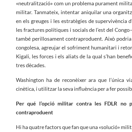
«neutralització» com un problema purament milita
militar. Tanmateix, intentar aniquilar una organitz
en els greuges i les estratègies de supervivència 
les fractures polítiques i socials de l’est del Congo
també perillosament contraproduent. Això podria 
congolesa, agreujar el sofriment humanitari i retorn
Kigali, les forces i els aliats de la qual s’han benef
tres dècades.
Washington ha de reconèixer ara que l’única via 
cinètica, i utilitzar la seva influència per a fer possi
Per qué l’opció militar contra les FDLR no 
contraproduent
Hi ha quatre factors que fan que una «solució» milita