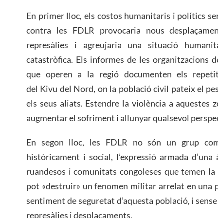
En primer lloc, els costos humanitaris i polítics 
contra les FDLR provocaria nous desplaçamen
represàlies i agreujaria una situació humani
catastròfica. Els informes de les organitzacions
que operen a la regió documenten els repetit
del Kivu del Nord, on la població civil pateix el pe
els seus aliats. Estendre la violència a aquestes 
augmentar el sofriment i allunyar qualsevol perspec
En segon lloc, les FDLR no són un grup comb
històricament i social, l’expressió armada d’una
ruandesos i comunitats congoleses que temen la p
pot «destruir» un fenomen militar arrelat en una p
sentiment de seguretat d’aquesta població, i sens
represàlies i desplaçaments.