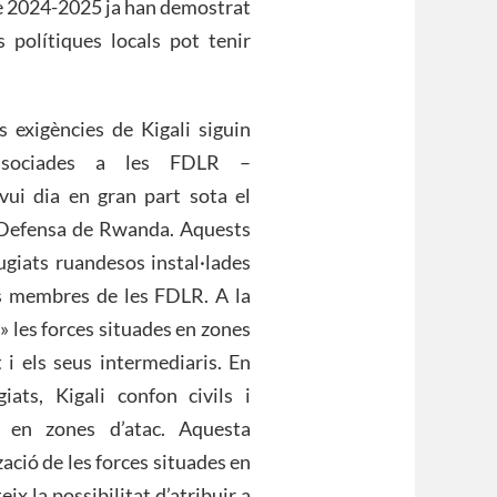
de 2024-2025 ja han demostrat
 polítiques locals pot tenir
es exigències de Kigali siguin
 associades a les FDLR –
ui dia en gran part sota el
de Defensa de Rwanda. Aquests
ugiats ruandesos instal·lades
ls membres de les FDLR. A la
» les forces situades en zones
 i els seus intermediaris. En
iats, Kigali confon civils i
 en zones d’atac. Aquesta
zació de les forces situades en
ix la possibilitat d’atribuir a