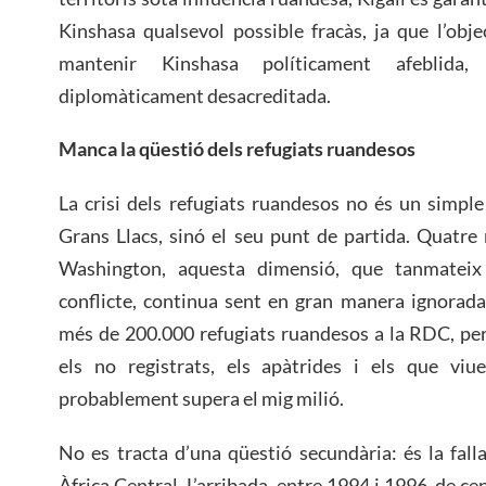
Kinshasa qualsevol possible fracàs, ja que l’obje
mantenir Kinshasa políticament afeblida,
diplomàticament desacreditada.
Manca la qüestió dels refugiats ruandesos
La crisi dels refugiats ruandesos no és un simpl
Grans Llacs, sinó el seu punt de partida. Quatre
Washington, aquesta dimensió, que tanmateix
conflicte, continua sent en gran manera ignorad
més de 200.000 refugiats ruandesos a la RDC, per
els no registrats, els apàtrides i els que viu
probablement supera el mig milió.
No es tracta d’una qüestió secundària: és la falla
Àfrica Central. L’arribada, entre 1994 i 1996, de ce