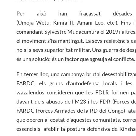
Per això han fracassat dècades d’
(Umoja Wetu, Kimia II, Amani Leo, etc.). Fins i
comandant Sylvestre Mudacumura el 2019 i altres 
el moviment s’ha mantingut. La seva resistència es
no a la seva superioritat militar. Una guerra de des
és una solució: és un factor que agreuja el conflicte.
En tercer lloc, una campanya brutal desestabilitzari
FARDC, els grups d’autodefensa locals i les 
wazalendos consideren que les FDLR formen par
davant dels abusos de l’M23 i les FDR (Forces d
FARDC (Forces Armades de la RD del Congo) ataq
que operen al costat d’aquestes comunitats, corren e
essencials, afeblir la postura defensiva de Kinsha