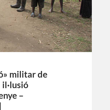
ó» militar de
il·lusió
enye –
]