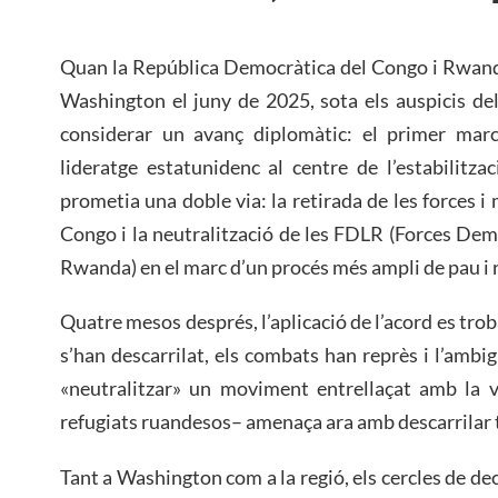
Quan la República Democràtica del Congo i Rwanda
Washington el juny de 2025, sota els auspicis de
considerar un avanç diplomàtic: el primer mar
lideratge estatunidenc al centre de l’estabilitza
prometia una doble via: la retirada de les forces i 
Congo i la neutralització de les FDLR (Forces De
Rwanda) en el marc d’un procés més ampli de pau i r
Quatre mesos després, l’aplicació de l’acord es trob
s’han descarrilat, els combats han reprès i l’ambi
«neutralitzar» un moviment entrellaçat amb la v
refugiats ruandesos– amenaça ara amb descarrilar t
Tant a Washington com a la regió, els cercles de de