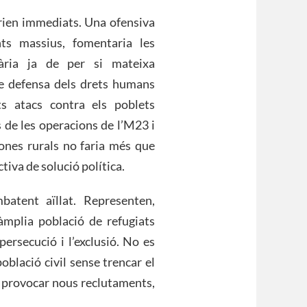
serien immediats. Una ofensiva
ts massius, fomentaria les
tària ja de per si mateixa
 de defensa dels drets humans
s atacs contra els poblets
s de les operacions de l’M23 i
zones rurals no faria més que
tiva de solució política.
atent aïllat. Representen,
 àmplia població de refugiats
ersecució i l’exclusió. No es
oblació civil sense trencar el
e provocar nous reclutaments,