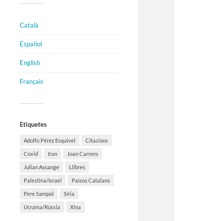
Català
Español
English
Français
Etiquetes
Adolfo Pérez Esquivel
Citacions
Covid
Iran
Joan Carrero
Julian Assange
Llibres
Palestina/Israel
Països Catalans
Pere Sampol
Síria
Ucraïna/Rússia
Xina