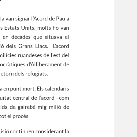
 van signar l’Acord de Pau a
ls Estats Units, molts ho van
c en dècades que situava el
ció dels Grans Llacs.
L’acord
milícies ruandeses de l’est del
mocràtiques d’Alliberament de
etorn dels refugiats.
a en punt mort. Els calendaris
güitat central de l’acord –com
ida de gairebé mig milió de
ot el procés.
cisió continuen considerant la