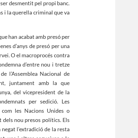
a ser desmentit pel propi banc.
s i la querella criminal que va
s que han acabat amb presó per
senes d’anys de presó per una
ervei. O el macroprocés contra
ondemna d’entre nou i tretze
 de l’Assemblea Nacional de
ent, juntament amb la que
nya, del vicepresident de la
condemnats per sedició. Les
n com les Nacions Unides o
dels nou presos polítics. Els
negat l’extradició de la resta