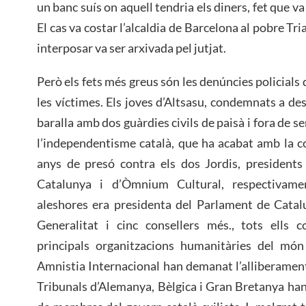
un banc suís on aquell tendria els diners, fet que v
El cas va costar l’alcaldia de Barcelona al pobre Tria
interposar va ser arxivada pel jutjat.
Però els fets més greus són les denúncies policial
les víctimes. Els joves d’Altsasu, condemnats a de
baralla amb dos guàrdies civils de paisà i fora de s
l’independentisme català, que ha acabat amb la c
anys de presó contra els dos Jordis, presidents
Catalunya i d’Òmnium Cultural, respectivam
aleshores era presidenta del Parlament de Catalu
Generalitat i cinc consellers més., tots ells 
principals organitzacions humanitàries del mó
Amnistia Internacional han demanat l’alliberament 
Tribunals d’Alemanya, Bèlgica i Gran Bretanya han 