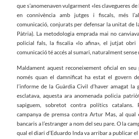
que s’anomenaven vulgarment «les clavegueres de l’
en connivència amb jutges i fiscals, més l’a
comunicació, conjurats per defensar la unitat de l
Pàtria). La metodologia emprada mai no canviava 
policial fals, la fiscalia «lo afina», el jutjat obr
comunicació té accés al sumari, naturalment sense re
Maldament aquest reconeixement oficial en seu p
només quan el damnificat ha estat el govern d
l’informe de la Guàrdia Civil d’haver amagat la
esclatava, aquesta ara anomenada policia patriò
sapiguem, sobretot contra polítics catalans. 
campanya de premsa contra Artur Mas, al qual 
bancaris a l’estranger a nom del seu pare. O la cam
qual el diari d’Eduardo Inda va arribar a publicar 