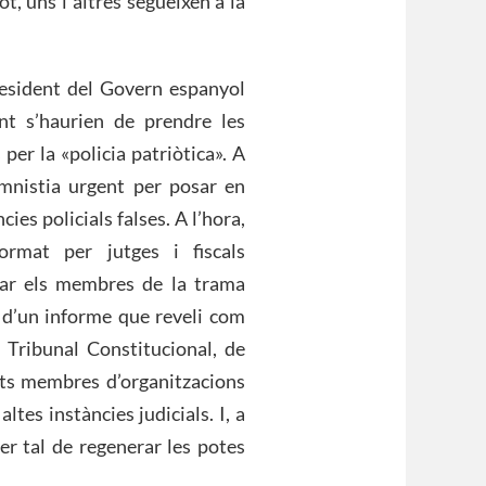
t, uns i altres segueixen a la
president del Govern espanyol
t s’haurien de prendre les
per la «policia patriòtica». A
amnistia urgent per posar en
ies policials falses. A l’hora,
ormat per jutges i fiscals
rar els membres de la trama
ó d’un informe que reveli com
 Tribunal Constitucional, de
nts membres d’organitzacions
ltes instàncies judicials. I, a
er tal de regenerar les potes