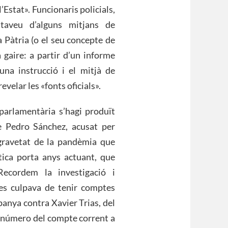
Estat». Funcionaris policials,
ltaveu d’alguns mitjans de
a Pàtria (o el seu concepte de
gaire: a partir d’un informe
i una instrucció i el mitjà de
velar les «fonts oficials».
arlamentària s’hagi produït
e Pedro Sánchez, acusat per
 gravetat de la pandèmia que
tica porta anys actuant, que
Recordem la investigació i
es culpava de tenir comptes
panya contra Xavier Trias, del
el número del compte corrent a