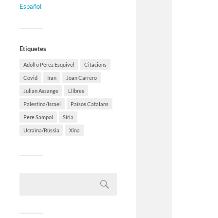
Español
Etiquetes
Adolfo Pérez Esquivel
Citacions
Covid
Iran
Joan Carrero
Julian Assange
Llibres
Palestina/Israel
Països Catalans
Pere Sampol
Síria
Ucraïna/Rússia
Xina