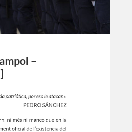
Sampol –
]
a patriótica, por eso le atacan».
PEDRO SÁNCHEZ
rn, ni més ni manco que en la
nt oficial de l’existència del