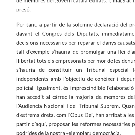
de membres del govern català exiliats. I, malgrat to
presó.
Per tant, a partir de la solemne declaració del 
davant el Congrés dels Diputats, immediatamen
decisions necessàries per reparar el danys causats 
tall d’exemple s’hauria de promulgar una llei d’
llibertat tots els empresonats per mor de les denúnc
s’hauria de constituir un Tribunal especial f
independents amb l’objectiu de conèixer i depu
policial. Igualment, és imprescindible l’elaboraci
han accedit al càrrec la majoria de membres del
l’Audiència Nacional i del Tribunal Suprem. Qua
d’extrema dreta, com l’Opus Dei, han arribat a les a
partir d’aquí, proposar les reformes necessàries p
podrides de la nostra «ejemplar» democràcia.