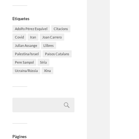
Etiquetes
Adolfo Pérez Esquivel
Citacions
Covid
Iran
Joan Carrero
Julian Assange
Llibres
Palestina/Israel
Països Catalans
Pere Sampol
Síria
Ucraïna/Rússia
Xina
Pàgines