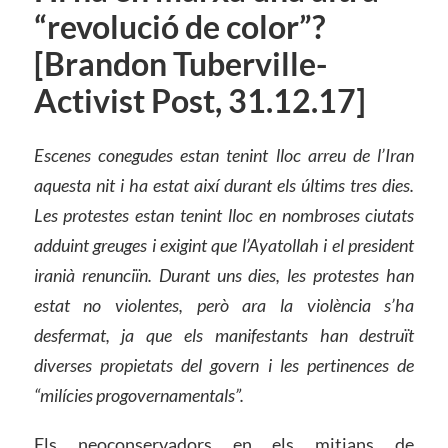
“revolució de color”?
[Brandon Tuberville-
Activist Post, 31.12.17]
Escenes conegudes estan tenint lloc arreu de l’Iran
aquesta nit i ha estat així durant els últims tres dies.
Les protestes estan tenint lloc en nombroses ciutats
adduint greuges i exigint que l’Ayatollah i el president
iranià renunciïn. Durant uns dies, les protestes han
estat no violentes, però ara la violència s’ha
desfermat, ja que els manifestants han destruït
diverses propietats del govern i les pertinences de
“milícies progovernamentals”.
Els neoconservadors en els mitjans de