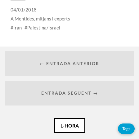
04/01/2018
A
Mentides, mitjans i experts
Iran
Palestina/Israel
← ENTRADA ANTERIOR
ENTRADA SEGÜENT →
Català
L-HORA
Tags
Español