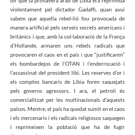
dir que la primavera àrab de Líbia era reprimida
violentament pel dictador Gadaffi, quan avui
sabem que aquella rebel·lió fou provocada de
manera artificial pels serveis secrets americans i
britànics i que, amb la col·laboració de la França
d’Hollande, armaren uns rebels radicals que
provocaren el caos en el país i que “justificaren”
els bombardejos de l’OTAN i l’enderrocació i
l’assassinat del president libi. Les reserves d’or i
els comptes bancaris de Líbia foren saquejats
pels governs agressors. I ara, el petroli és
comercialitzat per les multinacionals d’aquests
països. Mentre, el país ha quedat sumit en el caos
i els mercenaris i els radicals religiosos saquegen
i reprimeixen la població que ha de fugir