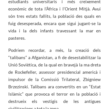
estudiants universitaris i més creixement
econòmic de tota l’Àfrica i l’Orient Mitjà. Avui
són tres estats fallits, la població des quals en
fuig desesperada, encara que sigui jugant-se la
vida i la dels infants travessant la mar en
pasteres.
Podríem recordar, a més, la creació dels
“talibans” a Afganistan, a fi de desestabilitzar la
Unió Soviètica, de la qual en bravejà la ma dreta
de Rockefeller, assessor presidencial americà i
impulsor de la Comissió Trilateral, Zbigniew
Brzezinski. Talibans ara convertits en un “Estat
Islàmic” que provoca el terror en la població i
destrueix els vestigis de les antigues
civilitzacions a tota la zona.