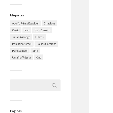
Etiquetes
Adolfo Pérez Esquivel
Citacions
Covid
Iran
Joan Carrero
Julian Assange
Llibres
Palestina/Israel
Països Catalans
Pere Sampol
Síria
Ucraïna/Rússia
Xina
Pàgines