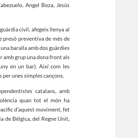
Cabezuelo, Angel Boza, Jesús
 guàrdia civil, afegeix llenya al
e presó preventiva de més de
r una baralla amb dos guàrdies
lar amb grup una dona front als
puny en un bar). Així com les
s per unes simples cançons.
ependentistes catalans, amb
iolència quan tot el món ha
acífic d’aquest moviment, fet
ia de Bèlgica, del Regne Unit,