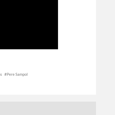
ns
Pere Sampol