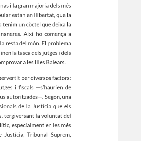
as i la gran majoria dels més
lar estan en llibertat, que la
ja tenim un còctel que deixa la
bananeres. Així ho comença a
 la resta del món. El problema
nen la tasca dels jutges i dels
mprovar a les Illes Balears.
ervertit per diversos factors:
tges i fiscals —s’haurien de
veus autoritzades—. Segon, una
ionals de la Justícia que els
s, tergiversant la voluntat del
olític, especialment en les més
de Justícia, Tribunal Suprem,