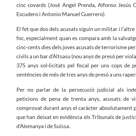
cinc covards (José Angel Prenda, Alfonso Jesús 
Escudero i Antonio Manuel Guerrero).
El fet que dos dels acusats siguin un militar i l’altre
foc, especialment quan es compara amb la salvatg
cinc-cents dies dels joves acusats de terrorisme pe
civils a un bar d’Altsasu (nou anys de presó per vio
375 anys sol·licitats pel fiscal per uns cops de 
sentències de més de tres anys de presó a uns raper
Per no parlar de la persecució judicial als ind
peticions de pena de trenta anys, acusats de v
comprovat durant anys el caràcter absolutament p
que han deixat en evidència els Tribunals de justíc
d’Alemanya i de Suïssa.