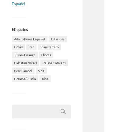
Español
Etiquetes
Adolfo Pérez Esquivel
Citacions
Covid
Iran
Joan Carrero
Julian Assange
Llibres
Palestina/Israel
Països Catalans
Pere Sampol
Síria
Ucraïna/Rússia
Xina