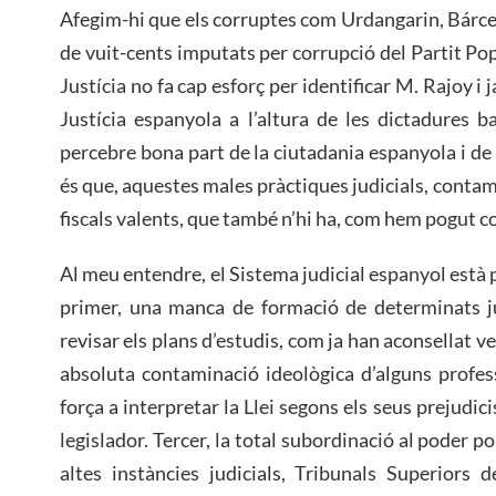
Afegim-hi que els corruptes com Urdangarin, Bárcen
de vuit-cents imputats per corrupció del Partit Popu
Justícia no fa cap esforç per identificar M. Rajoy i 
Justícia espanyola a l’altura de les dictadures 
percebre bona part de la ciutadania espanyola i de
és que, aquestes males pràctiques judicials, contami
fiscals valents, que també n’hi ha, com hem pogut co
Al meu entendre, el Sistema judicial espanyol està p
primer, una manca de formació de determinats ju
revisar els plans d’estudis, com ja han aconsellat 
absoluta contaminació ideològica d’alguns profess
força a interpretar la Llei segons els seus prejudici
legislador. Tercer, la total subordinació al poder p
altes instàncies judicials, Tribunals Superiors 