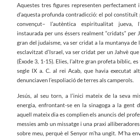
Aquestes tres figures representen perfectament 
d’aquesta profunda contradicció: el pol constituït 
convençut– l’autèntica espiritualitat jueva, l’
instaurada per uns éssers realment “cridats” per 
gran del judaisme, va ser cridat a la muntanya de l
esclavitzat d’Israel, va ser cridat per un Jahvè que
(Èxode 3, 1-15). Elies, l’altre gran profeta bíblic, 
segle IX a. C. al rei Acab, que havia executat a
denunciaven l’espoliació de terres als camperols.
Jesús, al seu torn, a l’inici mateix de la seva m
energia, enfrontant-se en la sinagoga a la gent d
aquell mateix dia es complien els anuncis del profet
messies amb un missatge i una praxi alliberadores:
sobre meu, perquè el Senyor m’ha ungit. M’ha env