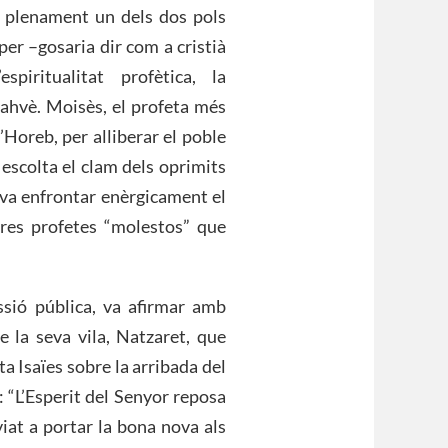
i plenament un dels dos pols
per –gosaria dir com a cristià
espiritualitat profètica, la
Jahvè. Moisès, el profeta més
’Horeb, per alliberar el poble
 escolta el clam dels oprimits
es va enfrontar enèrgicament el
ltres profetes “molestos” que
issió pública, va afirmar amb
e la seva vila, Natzaret, que
a Isaïes sobre la arribada del
 “L’Esperit del Senyor reposa
iat a portar la bona nova als