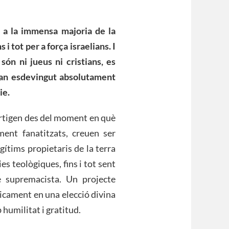
 a la immensa majoria de la
s i tot per a força israelians. I
ón ni jueus ni cristians, es
 han esdevingut absolutament
ie.
rtigen des del moment en què
ent fanatitzats, creuen ser
gítims propietaris de la terra
es teològiques, fins i tot sent
te supremacista. Un projecte
icament en una elecció divina
 humilitat i gratitud.