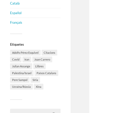
Català
Español
Français
Etiquetes
Adolfo Pérez Esquivel
Citacions
Covid
Iran
Joan Carrero
Julian Assange
Llibres
Palestina/Israel
Països Catalans
Pere Sampol
Síria
Ucraïna/Rússia
Xina