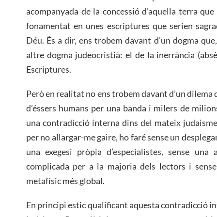
acompanyada de la concessió d’aquella terra que
fonamentat en unes escriptures que serien sagrad
Déu. És a dir, ens trobem davant d’un dogma que,
altre dogma judeocristià: el de la inerrància (abs
Escriptures.
Però en realitat no ens trobem davant d’un dilema 
d’éssers humans per una banda i milers de milions
una contradicció interna dins del mateix judaisme.
per no allargar-me gaire, ho faré sense un desplega
una exegesi pròpia d’especialistes, sense una a
complicada per a la majoria dels lectors i sens
metafísic més global.
En principi estic qualificant aquesta contradicció 