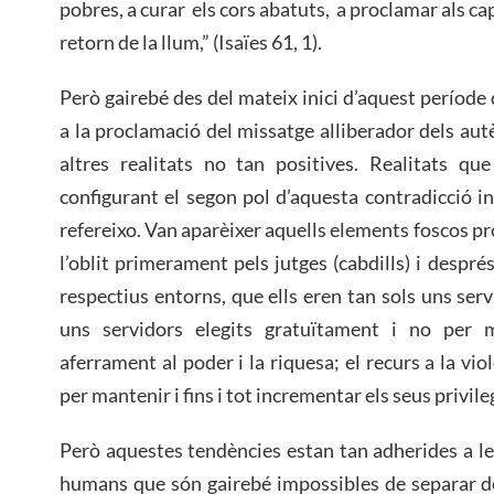
pobres, a curar els cors abatuts, a proclamar als capt
retorn de la llum,” (Isaïes 61, 1).
Però gairebé des del mateix inici d’aquest període
a la proclamació del missatge alliberador dels aut
altres realitats no tan positives. Realitats qu
configurant el segon pol d’aquesta contradicció 
refereixo. Van aparèixer aquells elements foscos p
l’oblit primerament pels jutges (cabdills) i després
respectius entorns, que ells eren tan sols uns serv
uns servidors elegits gratuïtament i no per mè
aferrament al poder i la riquesa; el recurs a la viol
per mantenir i fins i tot incrementar els seus privil
Però aquestes tendències estan tan adherides a les
humans que són gairebé impossibles de separar de