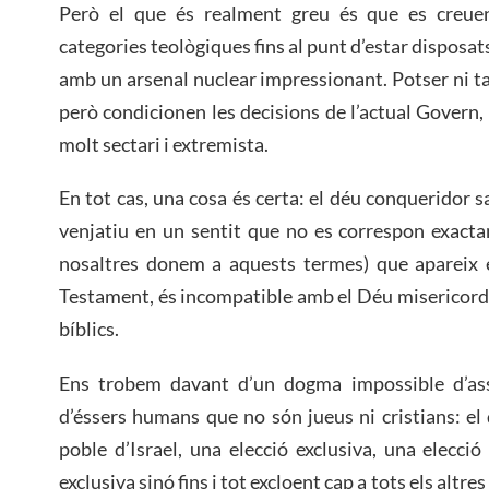
Però el que és realment greu és que es creuen
categories teològiques fins al punt d’estar disposat
amb un arsenal nuclear impressionant. Potser ni tan
però condicionen les decisions de l’actual Govern,
molt sectari i extremista.
En tot cas, una cosa és certa: el déu conqueridor san
venjatiu en un sentit que no es correspon exacta
nosaltres donem a aquests termes) que apareix e
Testament, és incompatible amb el Déu misericordió
bíblics.
Ens trobem davant d’un dogma impossible d’ass
d’éssers humans que no són jueus ni cristians: el 
poble d’Israel, una elecció exclusiva, una elecc
exclusiva sinó fins i tot excloent cap a tots els altre