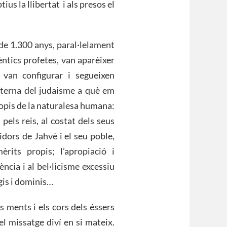
ius la llibertat i als presos el
 de 1.300 anys, paral·lelament
èntics profetes, van aparèixer
e van configurar i segueixen
interna del judaisme a què em
ropis de la naturalesa humana:
 pels reis, al costat dels seus
idors de Jahvè i el seu poble,
rits propis; l’apropiació i
ència i al bel·licisme excessiu
egis i dominis…
 ments i els cors dels éssers
l missatge diví en si mateix.