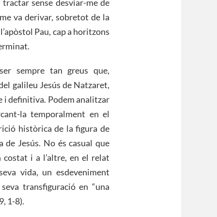
a tractar sense desviar-me de
isme va derivar, sobretot de la
l’apòstol Pau, cap a horitzons
terminat.
 ser sempre tan greus que,
 del galileu Jesús de Natzaret,
 i definitiva. Podem analitzar
rcant-la temporalment en el
ció històrica de la figura de
la de Jesús. No és casual que
ostat i a l’altre, en el relat
seva vida, un esdeveniment
 seva transfiguració en “una
, 1-8).