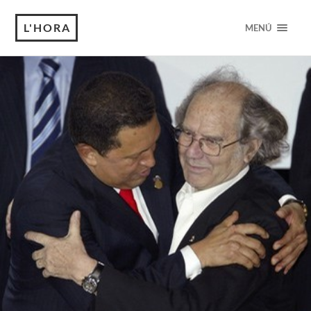
L'HORA
MENÚ