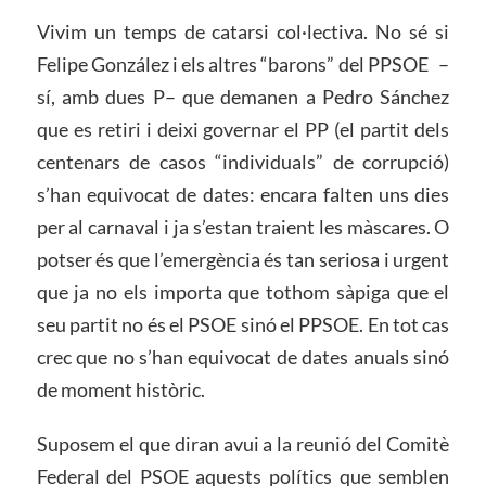
Vivim un temps de catarsi col·lectiva. No sé si
Felipe González i els altres “barons” del PPSOE –
sí, amb dues P– que demanen a Pedro Sánchez
que es retiri i deixi governar el PP (el partit dels
centenars de casos “individuals” de corrupció)
s’han equivocat de dates: encara falten uns dies
per al carnaval i ja s’estan traient les màscares. O
potser és que l’emergència és tan seriosa i urgent
que ja no els importa que tothom sàpiga que el
seu partit no és el PSOE sinó el PPSOE. En tot cas
crec que no s’han equivocat de dates anuals sinó
de moment històric.
Suposem el que diran avui a la reunió del Comitè
Federal del PSOE aquests polítics que semblen