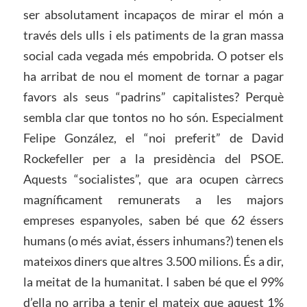
ser absolutament incapaços de mirar el món a
través dels ulls i els patiments de la gran massa
social cada vegada més empobrida. O potser els
ha arribat de nou el moment de tornar a pagar
favors als seus “padrins” capitalistes? Perquè
sembla clar que tontos no ho són. Especialment
Felipe González, el “noi preferit” de David
Rockefeller per a la presidència del PSOE.
Aquests “socialistes”, que ara ocupen càrrecs
magníficament remunerats a les majors
empreses espanyoles, saben bé que 62 éssers
humans (o més aviat, éssers inhumans?) tenen els
mateixos diners que altres 3.500 milions. És a dir,
la meitat de la humanitat. I saben bé que el 99%
d’ella no arriba a tenir el mateix que aquest 1%