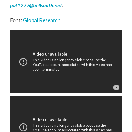
paf1222@bellsouth.net
.
Font:
Global Research