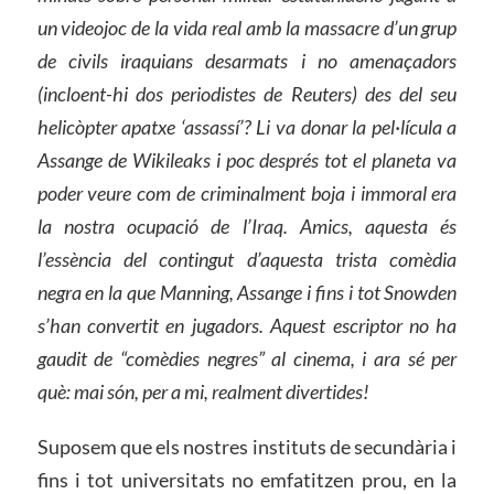
un videojoc de la vida real amb la massacre d’un grup
de civils iraquians desarmats i no amenaçadors
(incloent-hi dos periodistes de Reuters) des del seu
helicòpter apatxe ‘assassí’? Li va donar la pel·lícula a
Assange de Wikileaks i poc després tot el planeta va
poder veure com de criminalment boja i immoral era
la nostra ocupació de l’Iraq. Amics, aquesta és
l’essència del contingut d’aquesta trista comèdia
negra en la que Manning, Assange i fins i tot Snowden
s’han convertit en jugadors. Aquest escriptor no ha
gaudit de “comèdies negres” al cinema, i ara sé per
què: mai són, per a mi, realment divertides!
Suposem que els nostres instituts de secundària i
fins i tot universitats no emfatitzen prou, en la