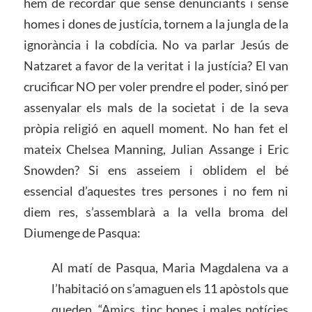
hem de recordar que sense denunciants i sense
homes i dones de justícia, tornem a la jungla de la
ignorància i la cobdícia. No va parlar Jesús de
Natzaret a favor de la veritat i la justícia? El van
crucificar NO per voler prendre el poder, sinó per
assenyalar els mals de la societat i de la seva
pròpia religió en aquell moment. No han fet el
mateix Chelsea Manning, Julian Assange i Eric
Snowden? Si ens asseiem i oblidem el bé
essencial d’aquestes tres persones i no fem ni
diem res, s’assemblarà a la vella broma del
Diumenge de Pasqua:
Al matí de Pasqua, Maria Magdalena va a
l’habitació on s’amaguen els 11 apòstols que
queden. “Amics, tinc bones i males notícies