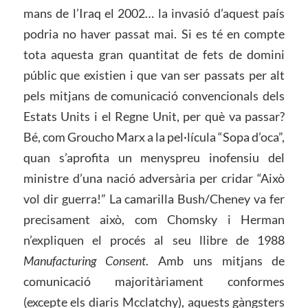
mans de l’Iraq el 2002… la invasió d’aquest país
podria no haver passat mai. Si es té en compte
tota aquesta gran quantitat de fets de domini
públic que existien i que van ser passats per alt
pels mitjans de comunicació convencionals dels
Estats Units i el Regne Unit, per què va passar?
Bé, com Groucho Marx a la pel·lícula “Sopa d’oca”,
quan s’aprofita un menyspreu inofensiu del
ministre d’una nació adversària per cridar “Això
vol dir guerra!” La camarilla Bush/Cheney va fer
precisament això, com Chomsky i Herman
n’expliquen el procés al seu llibre de 1988
Manufacturing Consent
. Amb uns mitjans de
comunicació majoritàriament conformes
(excepte els diaris Mcclatchy), aquests gàngsters