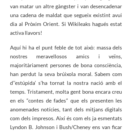
van matar un altre gàngster i van desencadenar
una cadena de maldat que segueix existint avui
dia al Pròxim Orient. Si Wikileaks hagués estat
activa llavors!
Aquí hi ha el punt feble de tot això: massa dels
nostres meravellosos amics i veïns,
majoritàriament persones de bona consciència,
han perdut la seva brúixola moral. Sabem com
d’’estúpida’ s’ha tornat la nostra nació amb el
temps. Tristament, molta gent bona encara creu
en els “contes de fades” que els presenten les
anomenades notícies, tant dels mitjans digitals
com dels impresos. Així és com els ja esmentats
Lyndon B. Johnson i Bush/Cheney ens van ficar