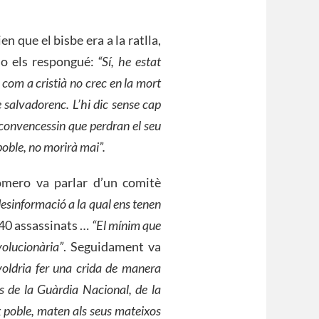
n que el bisbe era a la ratlla,
-ho els respongué:
“Sí, he estat
com a cristià no crec en la mort
e salvadorenc. L’hi dic sense cap
s convencessin que perdran el seu
poble, no morirà mai”.
mero va parlar d’un comitè
 desinformació a la qual ens tenen
140 assassinats …
“El mínim que
volucionària”
. Seguidament va
oldria fer una crida de manera
es de la Guàrdia Nacional, de la
x poble, maten als seus mateixos