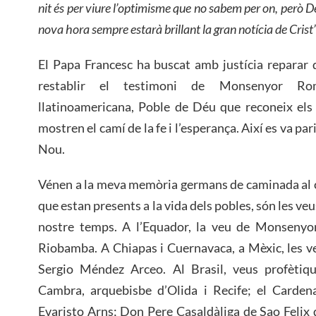
nit és per viure l’optimisme que no sabem per on, però Dé
nova hora sempre estarà brillant la gran notícia de Crist”
El Papa Francesc ha buscat amb justícia reparar de
restablir el testimoni de Monsenyor Rom
llatinoamericana, Poble de Déu que reconeix els 
mostren el camí de la fe i l’esperança. Així es va par
Nou.
Vénen a la meva memòria germans de caminada al c
que estan presents a la vida dels pobles, són les veu
nostre temps. A l’Equador, la veu de Monsenyo
Riobamba. A Chiapas i Cuernavaca, a Mèxic, les v
Sergio Méndez Arceo. Al Brasil, veus profèti
Cambra, arquebisbe d’Olida i Recife; el Carde
Evaristo Arns; Don Pere Casaldàliga de Sao Felix