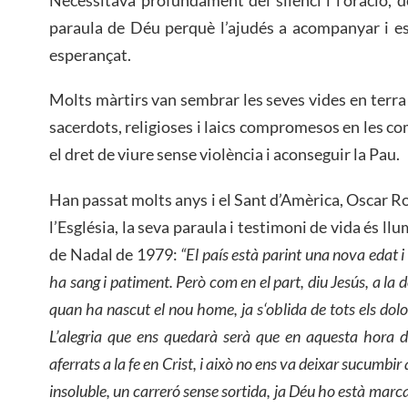
paraula de Déu perquè l’ajudés a acompanyar i esc
esperançat.
Molts màrtirs van sembrar les seves vides en terra 
sacerdots, religioses i laics compromesos en les c
el dret de viure sense violència i aconseguir la Pau.
Han passat molts anys i el Sant d’Amèrica, Oscar R
l’Església, la seva paraula i testimoni de vida és llu
de Nadal de 1979:
“El país està parint una nova edat i 
ha sang i patiment. Però com en el part, diu Jesús, a la do
quan ha nascut el nou home, ja s‘oblida de tots els dol
L’alegria que ens quedarà serà que en aquesta hora de
aferrats a la fe en Crist, i això no ens va deixar sucumbi
insoluble, un carreró sense sortida, ja Déu ho està ma