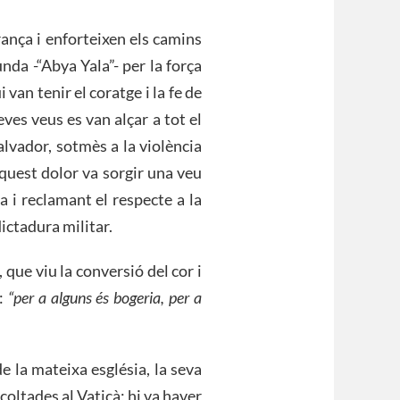
rança i enforteixen els camins
nda -“Abya Yala”- per la força
 van tenir el coratge i la fe de
ves veus es van alçar a tot el
alvador, sotmès a la violència
aquest dolor va sorgir una veu
a i reclamant el respecte a la
dictadura militar.
ue viu la conversió del cor i
u:
“per a alguns és bogeria, per a
 la mateixa església, la seva
coltades al Vaticà; hi va haver