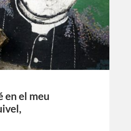
é en el meu
ivel,