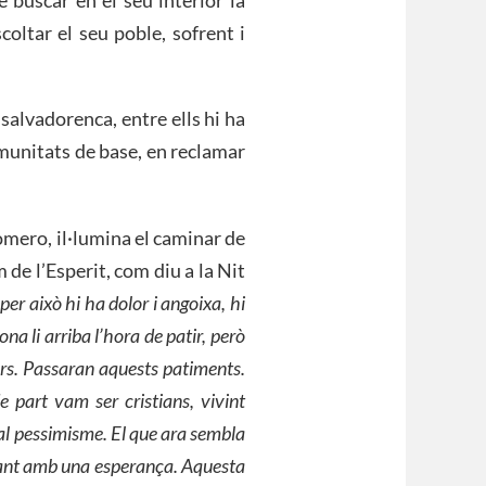
oltar el seu poble, sofrent i
salvadorenca, entre ells hi ha
omunitats de base, en reclamar
omero, il·lumina el caminar de
m de l’Esperit, com diu a la Nit
per això hi ha dolor i angoixa, hi
na li arriba l’hora de patir, però
ors. Passaran aquests patiments.
 part vam ser cristians, vivint
r al pessimisme. El que ara sembla
rcant amb una esperança. Aquesta