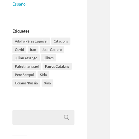
Español
Etiquetes
Adolfo Pérez Esquivel
Citacions
Covid
Iran
Joan Carrero
Julian Assange
Llibres
Palestina/Israel
Països Catalans
Pere Sampol
Síria
Ucraïna/Rússia
Xina