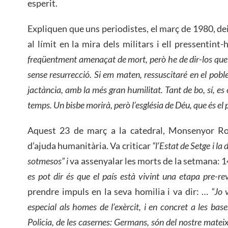
esperit.
Expliquen que uns periodistes, el març de 1980, deie
al límit en la mira dels militars i ell pressentint
freqüentment amenaçat de mort, però he de dir-los que 
sense resurrecció. Si em maten, ressuscitaré en el pobl
jactància, amb la més gran humilitat. Tant de bo, sí, e
temps. Un bisbe morirà, però l’església de Déu, que és el 
Aquest 23 de març a la catedral, Monsenyor Ro
d’ajuda humanitària. Va criticar
“l’Estat de Setge i la
sotmesos” i
va assenyalar les morts de la setmana: 
es pot dir és que el país està vivint una etapa pre-re
prendre impuls en la seva homilia i va dir: …
“Jo v
especial als homes de l’exèrcit, i en concret a les bas
Policia, de les casernes: Germans, són del nostre matei