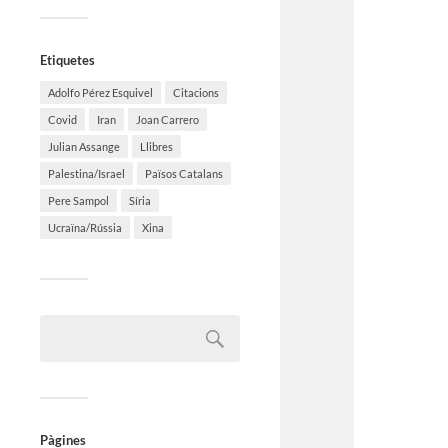
Etiquetes
Adolfo Pérez Esquivel
Citacions
Covid
Iran
Joan Carrero
Julian Assange
Llibres
Palestina/Israel
Països Catalans
Pere Sampol
Síria
Ucraïna/Rússia
Xina
Pàgines