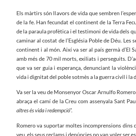
Els màrtirs són llavors de vida que sembren l’espe
de la fe. Han fecundat el continent de la Terra Fecu
de la paraula profètica i el testimoni de vida dels qui
caminar al costat de l’Església Poble de Déu. Les se
continent i al món. Així va ser al país germà d’El S
amb més de 70 mil morts, exiliats i perseguits. D’
que va ser guia i esperança, denunciant la violènci
vida i dignitat del poble sotmès a la guerra civil i la 
Va ser la veu de Monsenyor Oscar Arnulfo Romero, q
abraça el camí de la Creu com assenyala Sant Pa
altres és vida i redempció”.
Romero va suportar moltes incomprensions dins de
veu, els seus reclams i denúncies no van voler ser es