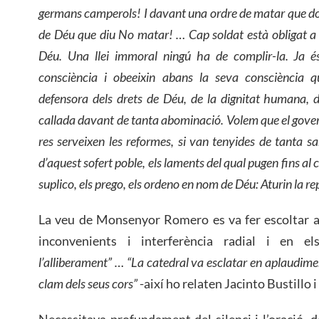
germans camperols! I davant una ordre de matar que don
de Déu que diu No matar! … Cap soldat està obligat a o
Déu. Una llei immoral ningú ha de complir-la. Ja é
consciència i obeeixin abans la seva consciència que
defensora dels drets de Déu, de la dignitat humana, 
callada davant de tanta abominació. Volem que el gover
res serveixen les reformes, si van tenyides de tanta
d’aquest sofert poble, els laments del qual pugen fins al
suplico, els prego, els ordeno en nom de Déu: Aturin la re
La veu de Monsenyor Romero es va fer escoltar a
inconvenients i interferència radial i en e
l’alliberament” … “La catedral va esclatar en aplaudime
clam dels seus cors”
-així ho relaten Jacinto Bustillo i
Necessitava profundament del silenci i l’oració, d