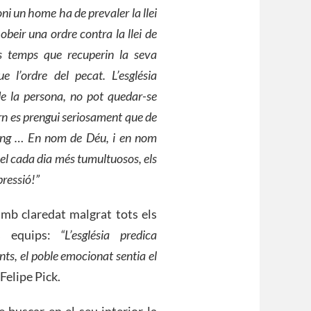
i un home ha de prevaler la llei
beir una ordre contra la llei de
s temps que recuperin la seva
 l’ordre del pecat. L’església
de la persona, no pot quedar-se
n es prengui seriosament que de
 sang … En nom de Déu, i en nom
 cel cada dia més tumultuosos, els
pressió!”
mb claredat malgrat tots els
ls equips:
“L’església predica
nts, el poble emocionat sentia el
 Felipe Pick.
e buscar en el seu interior la