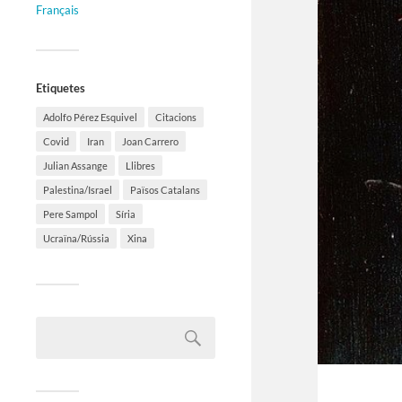
Français
Etiquetes
Adolfo Pérez Esquivel
Citacions
Covid
Iran
Joan Carrero
Julian Assange
Llibres
Palestina/Israel
Països Catalans
Pere Sampol
Síria
Ucraïna/Rússia
Xina