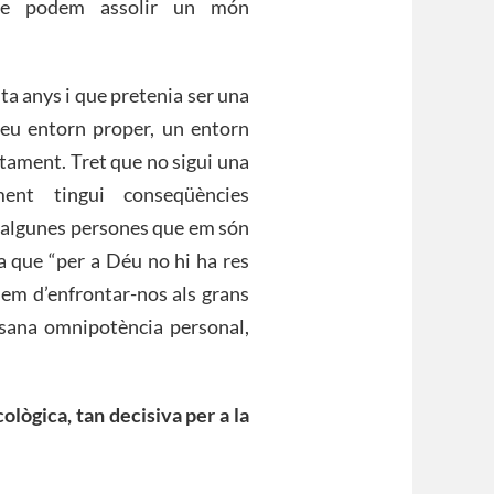
que podem assolir un món
nta anys i que pretenia ser una
meu entorn proper, un entorn
estament. Tret que no sigui una
nt tingui conseqüències
ue algunes persones que em són
a que “per a Déu no hi ha res
 hem d’enfrontar-nos als grans
ana omnipotència personal,
ològica, tan decisiva per a la