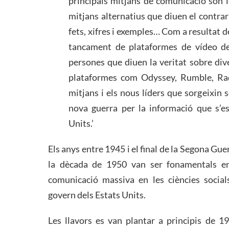
principals mitjans de comunicació són le
mitjans alternatius que diuen el contrar
fets, xifres i exemples… Com a resultat de 
tancament de plataformes de vídeo de
persones que diuen la veritat sobre di
plataformes com Odyssey, Rumble, Rad
mitjans i els nous líders que sorgeixin s
nova guerra per la informació que s’e
Units.’
Els anys entre 1945 i el final de la Segona Gue
la dècada de 1950 van ser fonamentals e
comunicació massiva en les ciències socials
govern dels Estats Units.
Les llavors es van plantar a principis de 1