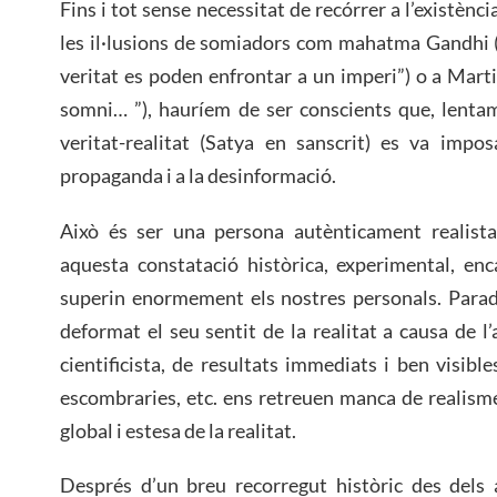
Fins i tot sense necessitat de recórrer a l’existènci
les il·lusions de somiadors com mahatma Gandhi (
veritat es poden enfrontar a un imperi”) o a Mart
somni… ”), hauríem de ser conscients que, lenta
veritat-realitat (Satya en sanscrit) es va impo
propaganda i a la desinformació.
Això és ser una persona autènticament realista
aquesta constatació històrica, experimental, en
superin enormement els nostres personals. Parad
deformat el seu sentit de la realitat a causa de l’
cientificista, de resultats immediats i ben visib
escombraries, etc. ens retreuen manca de realism
global i estesa de la realitat.
Després d’un breu recorregut històric des dels 