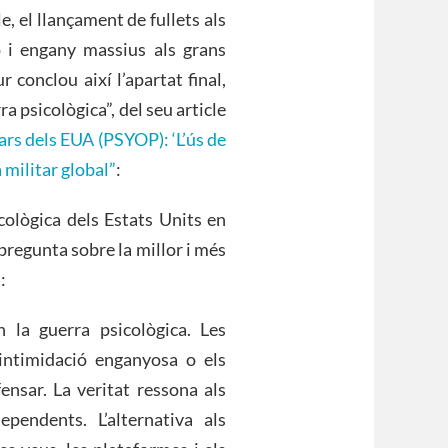
, el llançament de fullets als
ó i engany massius als grans
r conclou així l’apartat final,
a psicològica”, del seu article
ars dels EUA (PSYOP): ‘L’ús de
 militar global”
:
icològica dels Estats Units en
pregunta sobre la millor i més
:
 la guerra psicològica. Les
intimidació enganyosa o els
ensar. La veritat ressona als
pendents. L’alternativa als