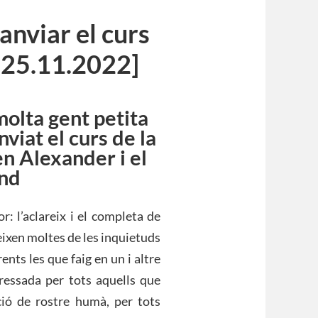
canviar el curs
, 25.11.2022]
 molta gent petita
nviat el curs de la
en Alexander i el
ond
r: l’aclareix i el completa de
eixen moltes de les inquietuds
ents les que faig en un i altre
ressada per tots aquells que
ció de rostre humà, per tots