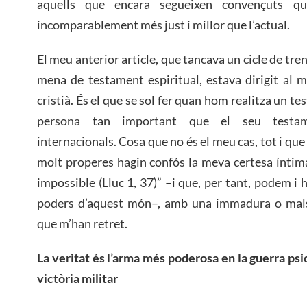
aquells que encara segueixen convençuts 
incomparablement més just i millor que l’actual.
El meu anterior article, que tancava un cicle de tre
mena de testament espiritual, estava dirigit al 
cristià. És el que se sol fer quan hom realitza un t
persona tan important que el seu testame
internacionals. Cosa que no és el meu cas, tot i q
molt properes hagin confós la meva certesa íntim
impossible (Lluc 1, 37)” –i que, per tant, podem i
poders d’aquest món–, amb una immadura o mals
que m’han retret.
La veritat és l’arma més poderosa en la guerra psic
victòria militar