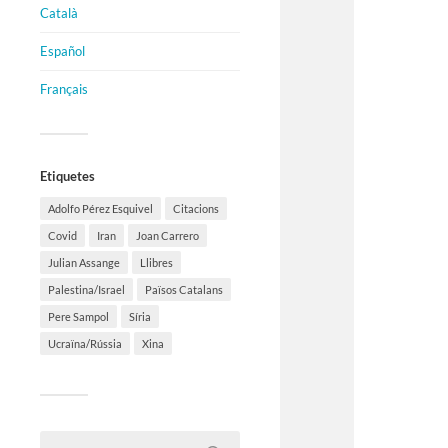
Català
Español
Français
Etiquetes
Adolfo Pérez Esquivel
Citacions
Covid
Iran
Joan Carrero
Julian Assange
Llibres
Palestina/Israel
Països Catalans
Pere Sampol
Síria
Ucraïna/Rússia
Xina