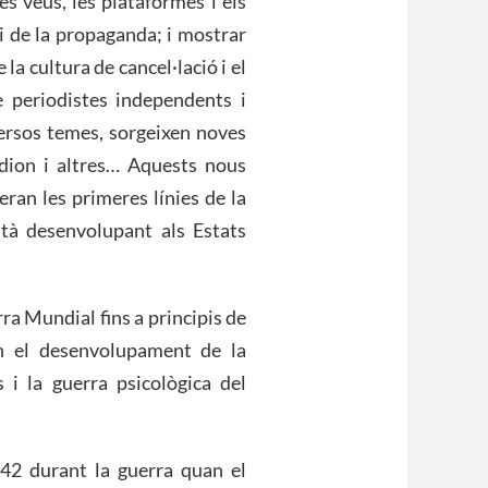
s veus, les plataformes i els
i de la propaganda; i mostrar
la cultura de cancel·lació i el
 periodistes independents i
versos temes, sorgeixen noves
ion i altres… Aquests nous
eran les primeres línies de la
stà desenvolupant als Estats
rra Mundial fins a principis de
n el desenvolupament de la
 i la guerra psicològica del
942 durant la guerra quan el