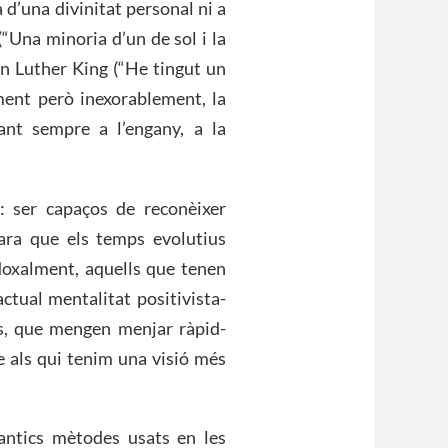
a d’una divinitat personal ni a
“Una minoria d’un de sol i la
in Luther King (“He tingut un
ment però inexorablement, la
sant sempre a l’engany, a la
: ser capaços de reconèixer
cara que els temps evolutius
oxalment, aquells que tenen
actual mentalitat positivista-
les, que mengen menjar ràpid-
e als qui tenim una visió més
antics mètodes usats en les