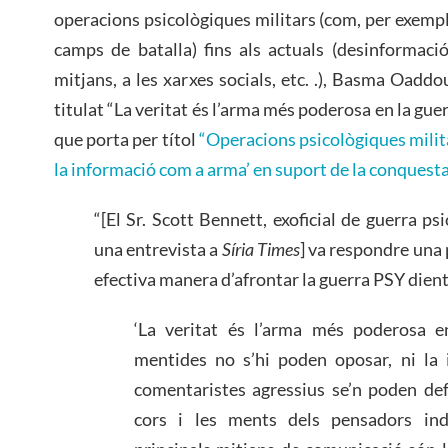
operacions psicològiques militars (com, per exemple
camps de batalla) fins als actuals (desinformaci
mitjans, a les xarxes socials, etc. .), Basma Oaddou
titulat “La veritat és l’arma més poderosa en la guerr
que porta per títol
“Operacions psicològiques milit
la informació com a arma’ en suport de la conquesta
“[El Sr. Scott Bennett, exoficial de guerra ps
una entrevista a
Síria Times
] va respondre una 
efectiva manera d’afrontar la guerra PSY dient
‘La veritat és l’arma més poderosa en
mentides no s’hi poden oposar, ni la 
comentaristes agressius se’n poden def
cors i les ments dels pensadors inde