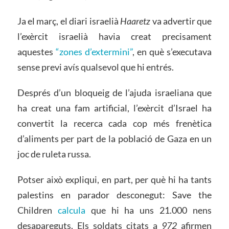
Ja el març, el diari israelià
Haaretz
va advertir que
l’exèrcit israelià havia creat precisament
aquestes
“zones d’extermini”
, en què s’executava
sense previ avís qualsevol que hi entrés.
Després d’un bloqueig de l’ajuda israeliana que
ha creat una fam artificial, l’exèrcit d’Israel ha
convertit la recerca cada cop més frenètica
d’aliments per part de la població de Gaza en un
joc de ruleta russa.
Potser això expliqui, en part, per què hi ha tants
palestins en parador desconegut: Save the
Children
calcula
que hi ha uns 21.000 nens
desapareguts. Els soldats citats a
972
afirmen