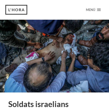
L'HORA
MENÚ
Soldats israelians