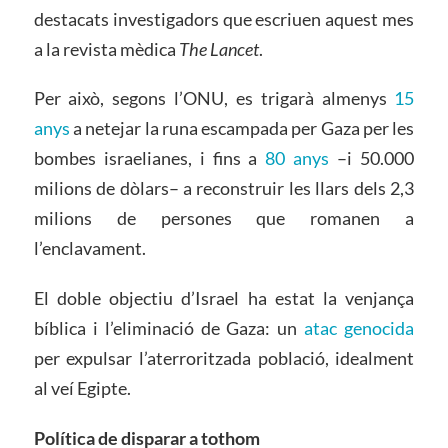
destacats investigadors que escriuen aquest mes
a la revista mèdica
The Lancet
.
Per això, segons l’ONU, es trigarà almenys
15
anys
a netejar la runa escampada per Gaza per les
bombes israelianes, i fins a
80 anys
–i 50.000
milions de dòlars– a reconstruir les llars dels 2,3
milions de persones que romanen a
l’enclavament.
El doble objectiu d’Israel ha estat la venjança
bíblica i l’eliminació de Gaza: un
atac genocida
per expulsar l’aterroritzada població, idealment
al veí Egipte.
Política de disparar a tothom