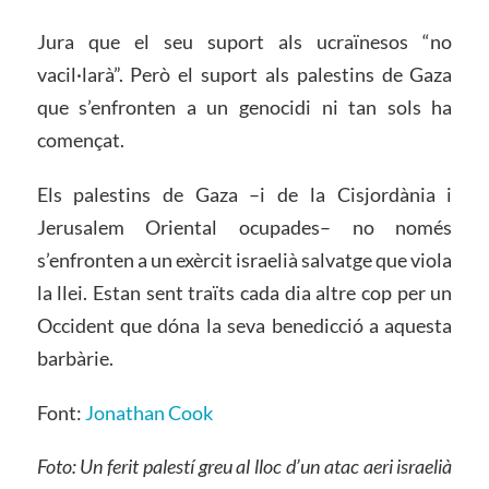
Jura que el seu suport als ucraïnesos “no
vacil·larà”. Però el suport als palestins de Gaza
que s’enfronten a un genocidi ni tan sols ha
començat.
Els palestins de Gaza –i de la Cisjordània i
Jerusalem Oriental ocupades– no només
s’enfronten a un exèrcit israelià salvatge que viola
la llei. Estan sent traïts cada dia altre cop per un
Occident que dóna la seva benedicció a aquesta
barbàrie.
Font:
Jonathan Cook
Foto: Un ferit palestí greu al lloc d’un atac aeri israelià