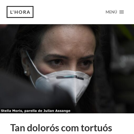
L'HORA
MENÚ
Tan dolorós com tortuós