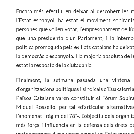
Encara més efectiu, en deixar al descobert les
l’Estat espanyol, ha estat el moviment sobiranis
persones que volien votar, l’empresonament de líd
que una presidenta d’un Parlament) i la internac
política promoguda pels exiliats catalans ha deixa
la democràcia espanyola. I la majoria absoluta de 
estat la resposta de la ciutadania.
Finalment, la setmana passada una vintena d
d’organitzacions polítiques i sindicals d’Euskalerria,
Països Catalans varen constituir el Fòrum Sobira
Miquel Rosselló, per tal «d’articular alternative
l’anomenat “règim del 78”». L’objectiu dels organi
més força i influència en la defensa dels drets de
vertaderament d’esquerres davant un Estat que se