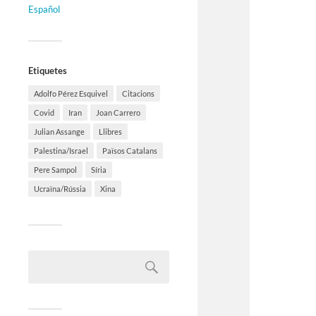
Español
Etiquetes
Adolfo Pérez Esquivel
Citacions
Covid
Iran
Joan Carrero
Julian Assange
Llibres
Palestina/Israel
Països Catalans
Pere Sampol
Síria
Ucraïna/Rússia
Xina