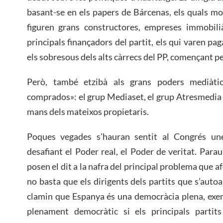
basant-se en els papers de Bárcenas, els quals mo
figuren grans constructores, empreses immobilià
principals finançadors del partit, els qui varen pag
els sobresous dels alts càrrecs del PP, començant pe
Però, també etzibà als grans poders mediàti
comprados»: el grup Mediaset, el grup Atresmedia i
mans dels mateixos propietaris.
Poques vegades s’hauran sentit al Congrés une
desafiant el Poder real, el Poder de veritat. Para
posen el dit a la nafra del principal problema que a
no basta que els dirigents dels partits que s’aut
clamin que Espanya és una democràcia plena, exe
plenament democràtic si els principals partit