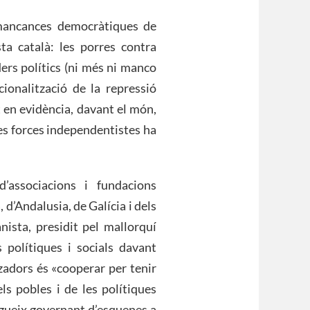
 mancances democràtiques de
ta català: les porres contra
ers polítics (ni més ni manco
ionalització de la repressió
t en evidència, davant el món,
les forces independentistes ha
’associacions i fundacions
 d’Andalusia, de Galícia i dels
nista, presidit pel mallorquí
s polítiques i socials davant
tzadors és «cooperar per tenir
ls pobles i de les polítiques
gueix governant d’esquenes a