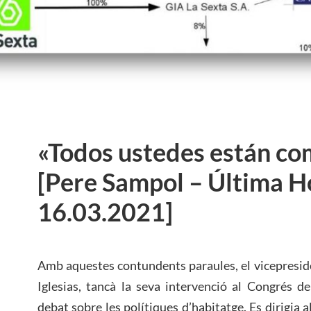
«Todos ustedes están c
[Pere Sampol – Última H
16.03.2021]
Amb aquestes contundents paraules, el vicepresid
Iglesias, tancà la seva intervenció al Congrés 
debat sobre les polítiques d’habitatge. Es dirigia a