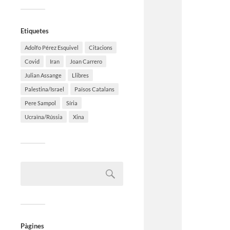
Etiquetes
Adolfo Pérez Esquivel
Citacions
Covid
Iran
Joan Carrero
Julian Assange
Llibres
Palestina/Israel
Països Catalans
Pere Sampol
Síria
Ucraïna/Rússia
Xina
Pàgines