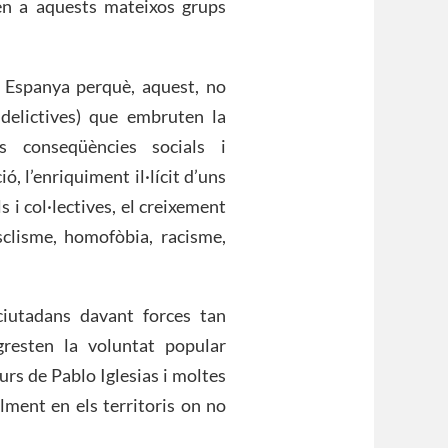
en a aquests mateixos grups
é Espanya perquè, aquest, no
delictives) que embruten la
s conseqüències socials i
, l’enriquiment il·lícit d’uns
s i col·lectives, el creixement
clisme, homofòbia, racisme,
ciutadans davant forces tan
gresten la voluntat popular
urs de Pablo Iglesias i moltes
ment en els territoris on no