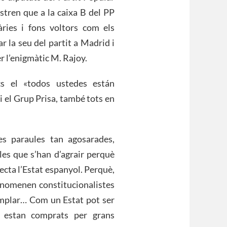
stren que a la caixa B del PP
ries i fons voltors com els
ar la seu del partit a Madrid i
r l’enigmàtic M. Rajoy.
cs el «todos ustedes están
 el Grup Prisa, també tots en
s paraules tan agosarades,
ules que s’han d’agrair perquè
fecta l’Estat espanyol. Perquè,
oanomenen constitucionalistes
mplar… Com un Estat pot ser
s estan comprats per grans