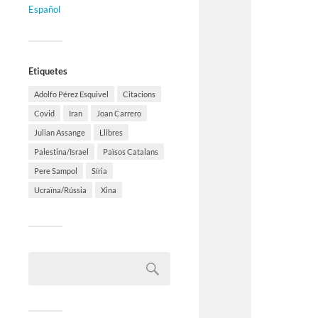
Español
Etiquetes
Adolfo Pérez Esquivel
Citacions
Covid
Iran
Joan Carrero
Julian Assange
Llibres
Palestina/Israel
Països Catalans
Pere Sampol
Síria
Ucraïna/Rússia
Xina