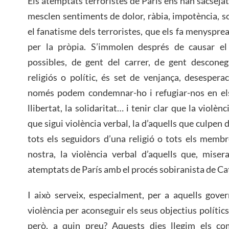
Els atemptats terroristes de París ens han sacsejat
mesclen sentiments de dolor, ràbia, impotència, s
el fanatisme dels terroristes, que els fa menyspr
per la pròpia. S’immolen després de causar e
possibles, de gent del carrer, de gent descone
religiós o polític, és set de venjança, desespe
només podem condemnar-ho i refugiar-nos en els 
llibertat, la solidaritat… i tenir clar que la violè
que sigui violència verbal, la d’aquells que culpen 
tots els seguidors d’una religió o tots els memb
nostra, la violència verbal d’aquells que, miser
atemptats de París amb el procés sobiranista de C
I això serveix, especialment, per a aquells gove
violència per aconseguir els seus objectius políti
però, a quin preu? Aquests dies llegim els c