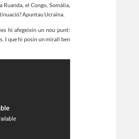
t a Ruanda, el Congo, Somàlia,
ontinuació? Apuntau Ucraïna.
ies hi afegeixin un nou punt:
s. I que hi posin un mirall ben