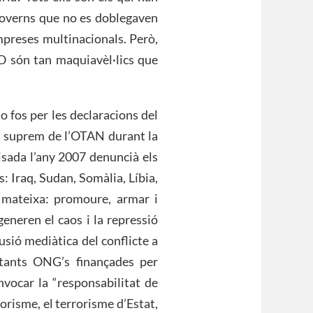
 governs que no es doblegaven
mpreses multinacionals. Però,
 O són tan maquiavèl·lics que
o fos per les declaracions del
 suprem de l’OTAN durant la
isada l’any 2007 denuncià els
: Iraq, Sudan, Somàlia, Líbia,
a mateixa: promoure, armar i
eneren el caos i la repressió
usió mediàtica del conflicte a
rtants ONG’s finançades per
invocar la “responsabilitat de
rorisme, el terrorisme d’Estat,