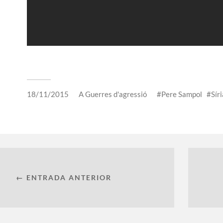
18/11/2015
A
Guerres d'agressió
Pere Sampol
Síri
← ENTRADA ANTERIOR