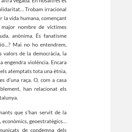
 altra vegada. En nosaltres es
olidaritat… Trobam irracional
ear la vida humana, començant
l major nombre de víctimes
guda, anònima. És fanatisme
ració…? Mai no ho entendrem,
valors de la democràcia, la
ncia engendra violència. Encara
dels atemptats tota una ètnia,
res d’una raça. O, com a casa
ablement, han relacionat els
atalunya.
rnants que s’han servit de la
cs, econòmics, geoestratègics…
omunicats de condemna dels