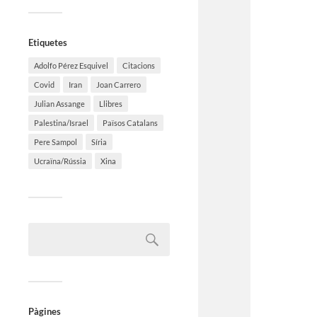
Etiquetes
Adolfo Pérez Esquivel
Citacions
Covid
Iran
Joan Carrero
Julian Assange
Llibres
Palestina/Israel
Països Catalans
Pere Sampol
Síria
Ucraïna/Rússia
Xina
Pàgines