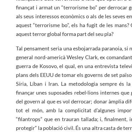
finançat i armat un “terrorisme bo” per derrocar
als seus interessos econòmics o als de les seves e
aquest “terrorisme bo”, els ha fugit de les mans?
aquest terror global forma part del seu pla?
Tal pensament seria una esbojarrada paranoia, si n
general nord-americà Wesley Clark, ex comandant
guerra de Kosovo, el qual, en una entrevista telev
plans dels EEUU de tomar els governs de set països
Síria, Líban i Iran. La metodologia sempre és l
finançar unes suposades rebel·lions internes que g
del govern al que es vol derrocar; donar àmplia dif
tot el món, amb la complicitat d’algunes impo
“filantrops” que en trauran tallada; i, finalment, 
protegir” la població civil. És una altra casta de ter