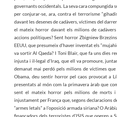
governants occidentals. La seva cara compungida sur
per conjurar-se, ara, contra el terrorisme “gihadi
davant les desenes de cadàvers, víctimes del darre
el mateix horror davant els milions de cadàvers
accions polítiques? Sent horror Zbigniew Brzezinsk
EEUU, que presumeix d’haver inventat els “mujahid
va sortir Al Qaeda? I Toni Blair, que fa uns dies re
injusta i il·legal d’Iraq, que ell va promoure, ju
demanat mai perdó pels milions de víctimes que v
Obama, deu sentir horror pel caos provocat a Líb
presentats al món com la primavera àrab que com
sent el mateix horror pels milions de morts i 
injustament per França que, segons declaracions d
“armes letals” a l’oposició armada siriana? O Aràbia
finançadors dels terroristes d’ISIS que operen a Sí