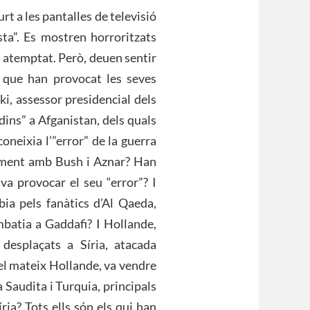
t a les pantalles de televisió
sta”. Es mostren horroritzats
r atemptat. Però, deuen sentir
 que han provocat les seves
i, assessor presidencial dels
ins” a Afganistan, dels quals
coneixia l’”error” de la guerra
ntament amb Bush i Aznar? Han
a provocar el seu “error”? I
ia pels fanàtics d’Al Qaeda,
batia a Gaddafi? I Hollande,
desplaçats a Síria, atacada
el mateix Hollande, va vendre
 Saudita i Turquia, principals
ria? Tots ells són els qui han