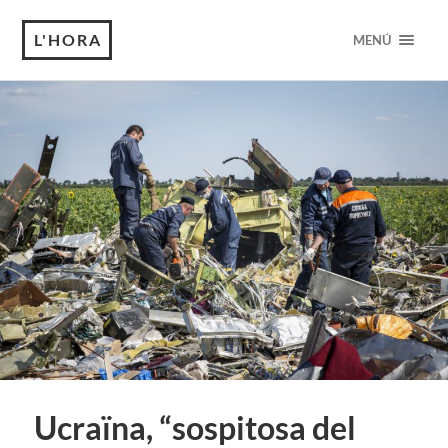
L'HORA
MENÚ
Ucraïna, “sospitosa del