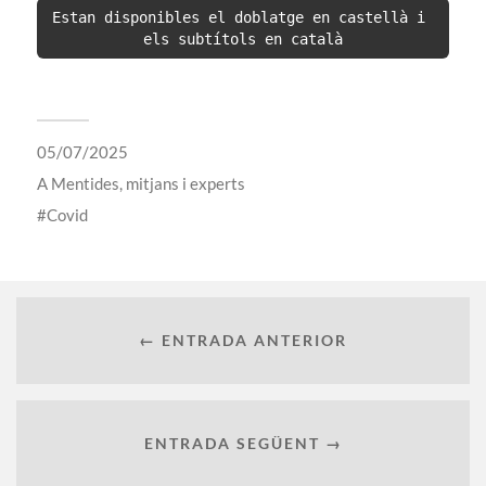
Estan disponibles el doblatge en castellà i 
els subtítols en català
05/07/2025
A
Mentides, mitjans i experts
Covid
← ENTRADA ANTERIOR
ENTRADA SEGÜENT →