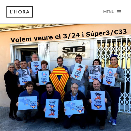
L'HORA
MENÚ