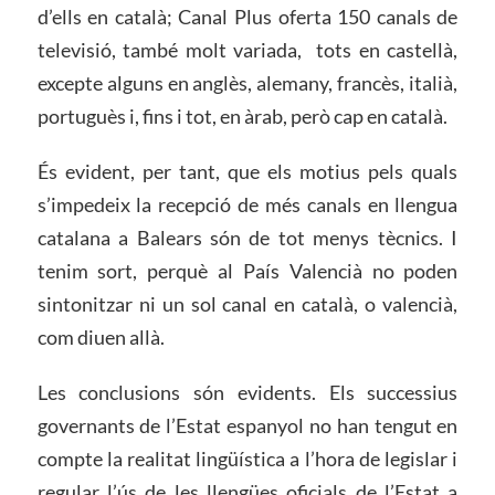
d’ells en català; Canal Plus oferta 150 canals de
televisió, també molt variada, tots en castellà,
excepte alguns en anglès, alemany, francès, italià,
portuguès i, fins i tot, en àrab, però cap en català.
És evident, per tant, que els motius pels quals
s’impedeix la recepció de més canals en llengua
catalana a Balears són de tot menys tècnics. I
tenim sort, perquè al País Valencià no poden
sintonitzar ni un sol canal en català, o valencià,
com diuen allà.
Les conclusions són evidents. Els successius
governants de l’Estat espanyol no han tengut en
compte la realitat lingüística a l’hora de legislar i
regular l’ús de les llengües oficials de l’Estat a