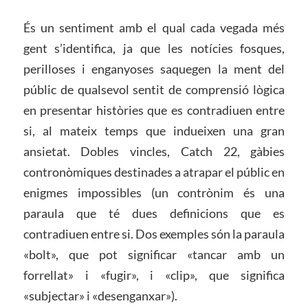
És un sentiment amb el qual cada vegada més
gent s’identifica, ja que les notícies fosques,
perilloses i enganyoses saquegen la ment del
públic de qualsevol sentit de comprensió lògica
en presentar històries que es contradiuen entre
si, al mateix temps que indueixen una gran
ansietat. Dobles vincles, Catch 22, gàbies
contronòmiques destinades a atrapar el públic en
enigmes impossibles (un contrònim és una
paraula que té dues definicions que es
contradiuen entre si. Dos exemples són la paraula
«bolt», que pot significar «tancar amb un
forrellat» i «fugir», i «clip», que significa
«subjectar» i «desenganxar»).