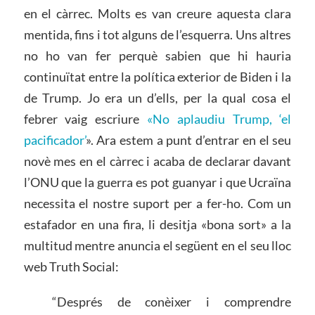
en el càrrec. Molts es van creure aquesta clara
mentida, fins i tot alguns de l’esquerra. Uns altres
no ho van fer perquè sabien que hi hauria
continuïtat entre la política exterior de Biden i la
de Trump. Jo era un d’ells, per la qual cosa el
febrer vaig escriure
«No aplaudiu Trump, ‘el
pacificador’
». Ara estem a punt d’entrar en el seu
novè mes en el càrrec i acaba de declarar davant
l’ONU que la guerra es pot guanyar i que Ucraïna
necessita el nostre suport per a fer-ho. Com un
estafador en una fira, li desitja «bona sort» a la
multitud mentre anuncia el següent en el seu lloc
web Truth Social:
“Després de conèixer i comprendre