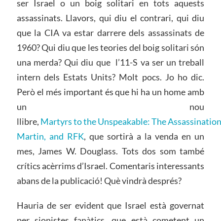
ser Israel o un boig solitari en tots aquests
assassinats. Llavors, qui diu el contrari, qui diu
que la CIA va estar darrere dels assassinats de
1960? Qui diu que les teories del boig solitari són
una merda? Qui diu que
l’11-S va ser un treball
intern dels Estats Units? Molt pocs. Jo ho dic.
Però el més important és que hi ha un home amb
un nou
llibre,
Martyrs to the Unspeakable: The Assassination
Martin, and RFK
, que sortirà a la venda en un
mes, James W. Douglass. Tots dos som també
crítics acèrrims d’Israel. Comentaris interessants
abans de la publicació! Què vindrà després?
Hauria de ser evident que Israel està governat
per sionistes fanàtics, que està cometent un