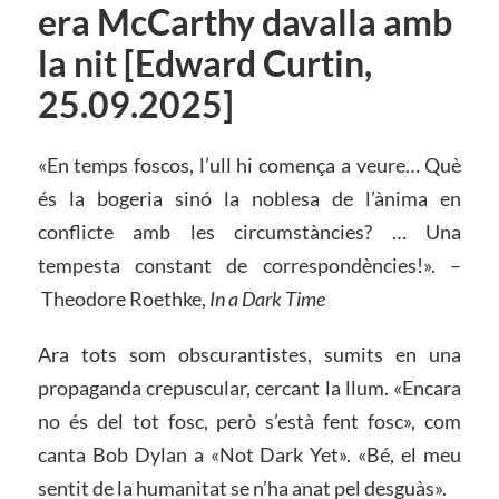
era McCarthy davalla amb
la nit [Edward Curtin,
25.09.2025]
«En temps foscos, l’ull hi comença a veure… Què
és la bogeria sinó la noblesa de l’ànima en
conflicte amb les circumstàncies? … Una
tempesta constant de correspondències!». –
Theodore Roethke,
In a Dark Time
Ara tots som obscurantistes, sumits en una
propaganda crepuscular, cercant la llum. «Encara
no és del tot fosc, però s’està fent fosc», com
canta Bob Dylan a «Not Dark Yet». «Bé, el meu
sentit de la humanitat se n’ha anat pel desguàs».