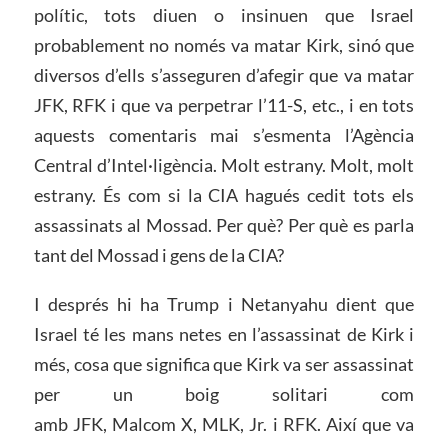
polític, tots diuen o insinuen que Israel
probablement no només va matar Kirk, sinó que
diversos d’ells s’asseguren d’afegir que va matar
JFK, RFK i que va perpetrar l’11-S, etc., i en tots
aquests comentaris mai s’esmenta l’Agència
Central d’Intel·ligència. Molt estrany. Molt, molt
estrany. És com si la CIA hagués cedit tots els
assassinats al Mossad. Per què? Per què es parla
tant del Mossad i gens de la CIA?
I després hi ha Trump i Netanyahu dient que
Israel té les mans netes en l’assassinat de Kirk i
més, cosa que significa que Kirk va ser assassinat
per un boig solitari com
amb JFK, Malcom X, MLK, Jr. i RFK. Així que va