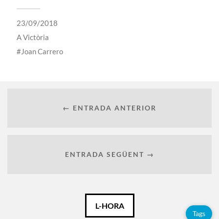
23/09/2018
A
Victòria
Joan Carrero
← ENTRADA ANTERIOR
ENTRADA SEGÜENT →
Català
L-HORA
Tags
Español