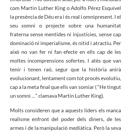
com Martin Luther King o Adolfo Pérez Esquivel
la presència de Déu era i és real i omnipresent. I el
seu somni o projecte sobre una humanitat
fraterna sense mentides ni injustícies, sense cap
dominació ni imperialisme, és nítid i atractiu. Per
això no van fer ni fan efecte en ells cap de les
moltes incomprensions sofertes. I atès que van
tenir i tenen raó, segur que la història anirà
evolucionant, lentament com tot procés evolutiu,
cap a la meta final que ells van somiar ( “He tingut
un somni …” clamava Martin Luther King).
Molts consideren que a aquests líders els manca
realisme enfront del poder dels diners, de les
armes i de la manipulació mediàtica. Però la seva