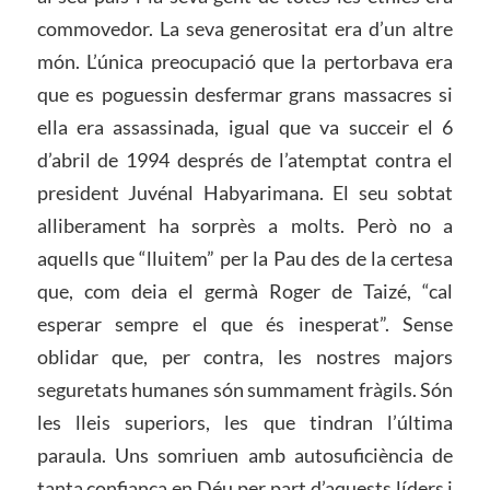
commovedor. La seva generositat era d’un altre
món. L’única preocupació que la pertorbava era
que es poguessin desfermar grans massacres si
ella era assassinada, igual que va succeir el 6
d’abril de 1994 després de l’atemptat contra el
president Juvénal Habyarimana. El seu sobtat
alliberament ha sorprès a molts. Però no a
aquells que “lluitem” per la Pau des de la certesa
que, com deia el germà Roger de Taizé, “cal
esperar sempre el que és inesperat”. Sense
oblidar que, per contra, les nostres majors
seguretats humanes són summament fràgils. Són
les lleis superiors, les que tindran l’última
paraula. Uns somriuen amb autosuficiència de
tanta confiança en Déu per part d’aquests líders i