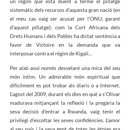
un règim que està duent a terme el pillatge
sistemàtic dels recursos d’aquesta gran nació (en
el meu cas vaig ser acusat per l’ONU, garant
d’aquest pillatge); com la Cort Africana dels
Drets Humans i dels Pobles ha dictat sentència a
favor de Victoire en la demanda que va
interposar contra el règim de Kigali…
Per això avui només desvelaré una mica del seu
món íntim. Un admirable món espiritual que
difícilment es pot trobar als diaris o a Internet.
L’agost del 2009, durant els dies en què a s’Olivar
madurava mitjançant la reflexió i la pregària la
seva decisió d’entrar a Rwanda, vaig tenir el
privilegi d’escoltar les seves confidències. L’amor
al seu país i la seva gent de totes les ètnies era