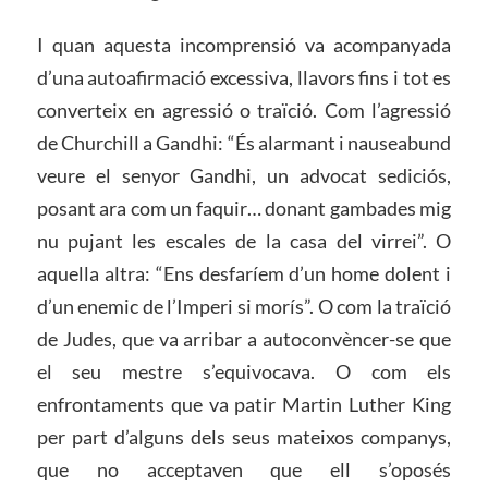
I quan aquesta incomprensió va acompanyada
d’una autoafirmació excessiva, llavors fins i tot es
converteix en agressió o traïció. Com l’agressió
de Churchill a Gandhi: “És alarmant i nauseabund
veure el senyor Gandhi, un advocat sediciós,
posant ara com un faquir… donant gambades mig
nu pujant les escales de la casa del virrei”. O
aquella altra: “Ens desfaríem d’un home dolent i
d’un enemic de l’Imperi si morís”. O com la traïció
de Judes, que va arribar a autoconvèncer-se que
el seu mestre s’equivocava. O com els
enfrontaments que va patir Martin Luther King
per part d’alguns dels seus mateixos companys,
que no acceptaven que ell s’oposés