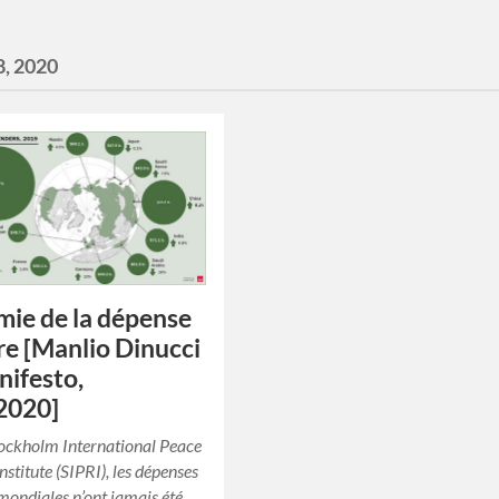
8, 2020
ie de la dépense
ire [Manlio Dinucci
nifesto,
2020]
tockholm International Peace
nstitute (SIPRI), les dépenses
 mondiales n’ont jamais été