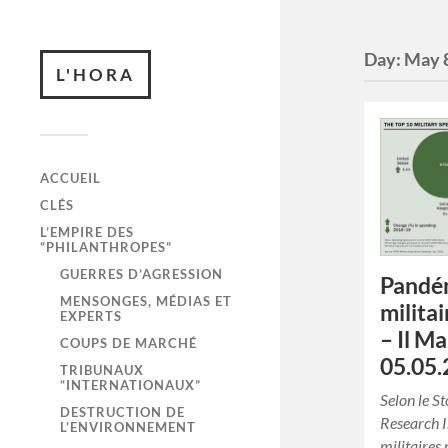
Day:
May 
L'HORA
ACCUEIL
CLÉS
L’EMPIRE DES
“PHILANTHROPES”
GUERRES D’AGRESSION
Pandém
MENSONGES, MÉDIAS ET
milita
EXPERTS
– Il Ma
COUPS DE MARCHÉ
05.05.
TRIBUNAUX
“INTERNATIONAUX”
Selon le S
DESTRUCTION DE
Research I
L’ENVIRONNEMENT
militaires