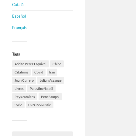
Català
Español
Français
Tags
Adolfo Pérez Esquivel
Chine
Citations
Covid
Iran
Joan Carrero
Julian Assange
Livres
Palestine/Israël
Pays catalans
Pere Sampol
Syrie
Ukraine/Russie