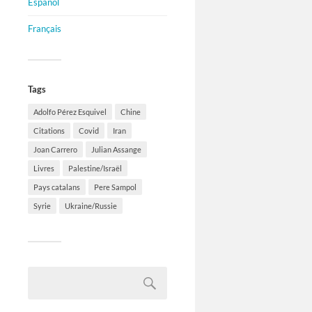
Español
Français
Tags
Adolfo Pérez Esquivel
Chine
Citations
Covid
Iran
Joan Carrero
Julian Assange
Livres
Palestine/Israël
Pays catalans
Pere Sampol
Syrie
Ukraine/Russie