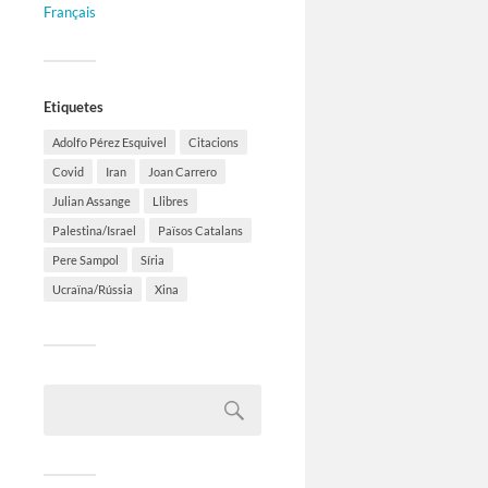
Français
Etiquetes
Adolfo Pérez Esquivel
Citacions
Covid
Iran
Joan Carrero
Julian Assange
Llibres
Palestina/Israel
Països Catalans
Pere Sampol
Síria
Ucraïna/Rússia
Xina