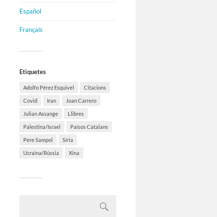
Español
Français
Etiquetes
Adolfo Pérez Esquivel
Citacions
Covid
Iran
Joan Carrero
Julian Assange
Llibres
Palestina/Israel
Països Catalans
Pere Sampol
Síria
Ucraïna/Rússia
Xina