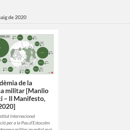
maig de 2020
dèmia de la
a militar [Manlio
i – Il Manifesto,
2020]
stitut Internacional
ació per a la Pau d’Estocolm
a despesa militar mundial mai