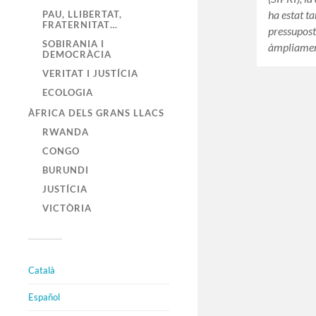
ha estat t
PAU, LLIBERTAT,
FRATERNITAT…
pressupost
SOBIRANIA I
àmpliame
DEMOCRÀCIA
VERITAT I JUSTÍCIA
ECOLOGIA
ÀFRICA DELS GRANS LLACS
RWANDA
CONGO
BURUNDI
JUSTÍCIA
VICTÒRIA
Català
Español