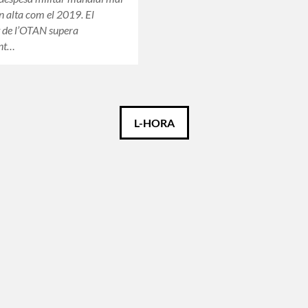
an alta com el 2019. El
 de l’OTAN supera
nt…
L-HORA