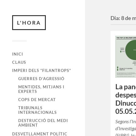
Dia:
8 de 
L'HORA
INICI
CLAUS
IMPERI DELS “FILANTROPS”
GUERRES D’AGRESSIÓ
La pan
MENTIDES, MITJANS I
EXPERTS
despes
COPS DE MERCAT
Dinucc
TRIBUNALS
05.05.
INTERNACIONALS
DESTRUCCIÓ DEL MEDI
Segons l’In
AMBIENT
d’Investig
DESVETLLAMENT POLÍTIC
(SIPRI), l