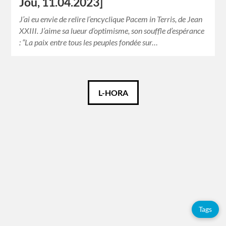
Jou, 11.04.2023]
J’ai eu envie de relire l’encyclique Pacem in Terris, de Jean
XXIII. J’aime sa lueur d’optimisme, son souffle d’espérance
: “La paix entre tous les peuples fondée sur…
Català
L-HORA
Español
Français
Tags
Adolfo
Tags
Pérez
Esquivel