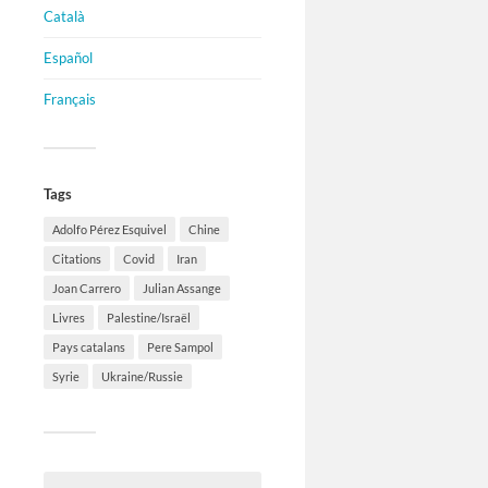
Català
Español
Français
Tags
Adolfo Pérez Esquivel
Chine
Citations
Covid
Iran
Joan Carrero
Julian Assange
Livres
Palestine/Israël
Pays catalans
Pere Sampol
Syrie
Ukraine/Russie