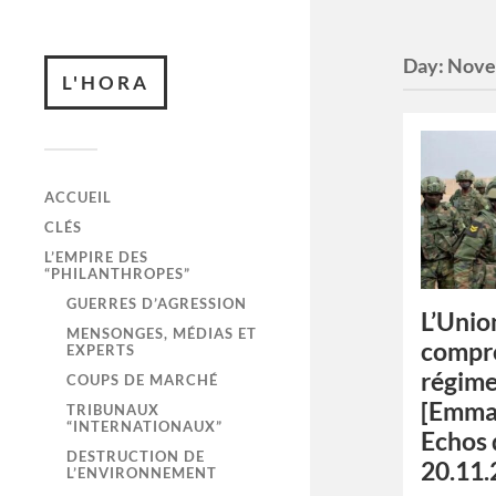
Day:
Nove
L'HORA
ACCUEIL
CLÉS
L’EMPIRE DES
“PHILANTHROPES”
GUERRES D’AGRESSION
L’Unio
MENSONGES, MÉDIAS ET
compro
EXPERTS
régime
COUPS DE MARCHÉ
[Emma
TRIBUNAUX
“INTERNATIONAUX”
Echos 
DESTRUCTION DE
20.11.
L’ENVIRONNEMENT