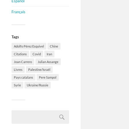
Español
Français
Tags
Adolfo Pérez Esquivel
Chine
Citations
Covid
Iran
Joan Carrero
Julian Assange
Livres
Palestine/Israël
Pays catalans
Pere Sampol
Syrie
Ukraine/Russie