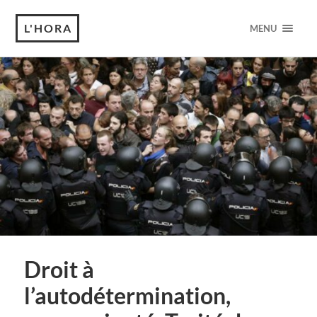
L'HORA
MENU
Droit à
l’autodétermination,