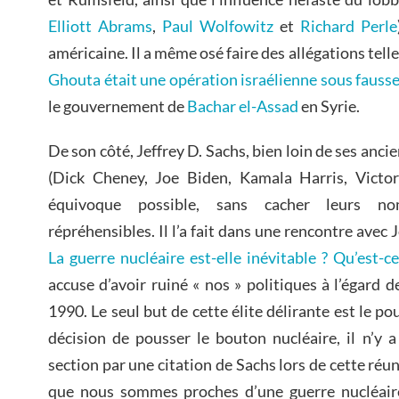
Elliott Abrams
,
Paul Wolfowitz
et
Richard Perle
américaine. Il a même osé faire des allégations tell
Ghouta était une opération israélienne sous fauss
le gouvernement de
Bachar el-Assad
en Syrie.
De son côté, Jeffrey D. Sachs, bien loin de ses anci
(Dick Cheney, Joe Biden, Kamala Harris, Victo
équivoque possible, sans cacher leurs no
répréhensibles. Il l’a fait dans une rencontre avec
La guerre nucléaire est-elle inévitable ? Qu’est-c
accuse d’avoir ruiné « nos » politiques à l’égard 
1990. Le seul but de cette élite délirante est le p
décision de pousser le bouton nucléaire, il n’y 
section par une citation de Sachs lors de cette réu
que nous sommes proches d’une guerre nucléair