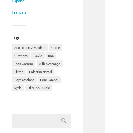
Español
Français
Tags
Adolfo Pérez Esquivel
Chine
Citations
Covid
Iran
Joan Carrero
Julian Assange
Livres
Palestine/Israël
Pays catalans
Pere Sampol
Syrie
Ukraine/Russie