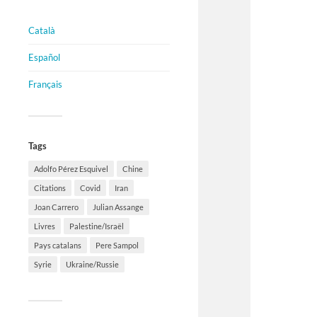
Català
Español
Français
Tags
Adolfo Pérez Esquivel
Chine
Citations
Covid
Iran
Joan Carrero
Julian Assange
Livres
Palestine/Israël
Pays catalans
Pere Sampol
Syrie
Ukraine/Russie