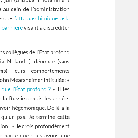
) au sein de l’administration
es que
l’attaque chimique de la
e bannière
visant à discréditer
ens collègues de l’Etat profond
ria Nuland…), dénonce (sans
ms) leurs comportements
 John Mearsheimer intitulée: «
e que l’État profond ?
». Il les
de la Russie depuis les années
ouvoir hégémonique. De là à la
a qu’un pas. Je termine cette
nion : « Je crois profondément
e parce que nous avons une