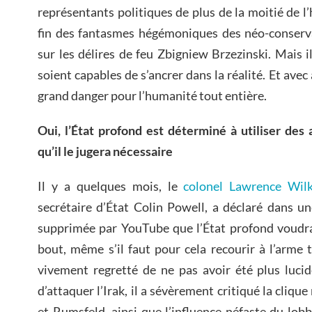
représentants politiques de plus de la moitié de l
fin des fantasmes hégémoniques des néo-conserv
sur les délires de feu Zbigniew Brzezinski. Mais 
soient capables de s’ancrer dans la réalité. Et avec
grand danger pour l’humanité tout entière.
Oui, l’État profond est déterminé à utiliser de
qu’il le jugera nécessaire
Il y a quelques mois, le
colonel Lawrence Wil
secrétaire d’État Colin Powell, a déclaré dans u
supprimée par YouTube que l’État profond voudra
bout, même s’il faut pour cela recourir à l’arme
vivement regretté de ne pas avoir été plus luci
d’attaquer l’Irak, il a sévèrement critiqué la cliq
et Rumsfeld, ainsi que l’influence néfaste du lob