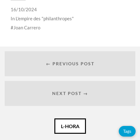
16/10/2024
In
L'empire des "philanthropes"
Joan Carrero
← PREVIOUS POST
NEXT POST →
Català
L-HORA
Tags
Español