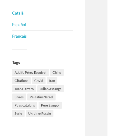
Català
Español
Français
Tags
Adolfo Pérez Esquivel
Chine
Citations
Covid
Iran
Joan Carrero
Julian Assange
Livres
Palestine/Israël
Pays catalans
Pere Sampol
Syrie
Ukraine/Russie