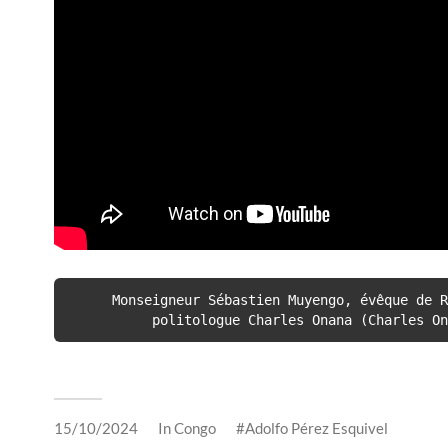
Monseigneur Sébastien Muyengo, évêque de R
politologue Charles Onana (Charles On
15/10/2024
In
Congo
Adolfo Pérez Esquivel