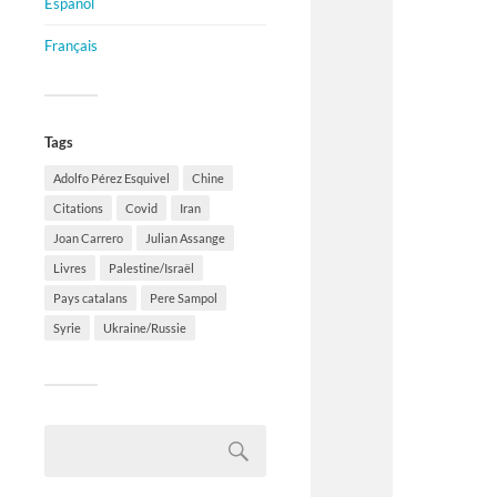
Español
Français
Tags
Adolfo Pérez Esquivel
Chine
Citations
Covid
Iran
Joan Carrero
Julian Assange
Livres
Palestine/Israël
Pays catalans
Pere Sampol
Syrie
Ukraine/Russie