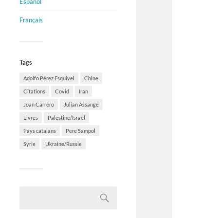
Español
Français
Tags
Adolfo Pérez Esquivel
Chine
Citations
Covid
Iran
Joan Carrero
Julian Assange
Livres
Palestine/Israël
Pays catalans
Pere Sampol
Syrie
Ukraine/Russie