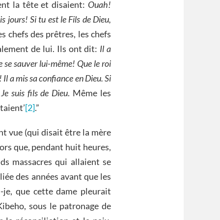
ent la tête et disaient:
Ouah!
 jours! Si tu est le Fils de Dieu,
s chefs des prêtres, les chefs
lement de lui. Ils ont dit:
Il a
e se sauver lui-même! Que le roi
! Il a mis sa confiance en Dieu. Si
 Je suis fils de Dieu
. Même les
ltaient’
[2]
.”
t vue (qui disait être la mère
ors que, pendant huit heures,
nds massacres qui allaient se
bliée des années avant que les
s-je, que cette dame pleurait
Kibeho, sous le patronage de