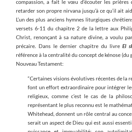
compassion, a fait le vœu d’écouter les prières 
retarder son propre nirvana jusqu’à ce qu’il ait aid
L’un des plus anciens hymnes liturgiques chrétiens
versets 6-11 du chapitre 2 de la lettre aux Phil
Christ, renonçant à sa nature divine, a voulu p
précaire. Dans le dernier chapitre du livre
El
s
référence à la centralité du concept de kénose (du 
Nouveau Testament:
“Certaines visions évolutives récentes de la 
font un effort extraordinaire pour intégrer l
religieux, comme c’est le cas de la philos
représentant le plus reconnu est le mathémat
Whitehead, donnent un rôle central au conce
serait un aspect de Dieu qui est aussi essenti
puissance et immuabilité: son autolimita