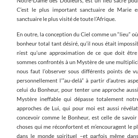
Notre-Dame des Douleurs, est un lieu sacré pour 
C’est le plus important sanctuaire de Marie e
sanctuaire le plus visité de toute l’Afrique.
En outre, la conception du Ciel comme un “lieu” où
bonheur total tant désiré, qu’il nous était impossib
n’est qu’une approximation de ce que doit être 
sommes confrontés à un Mystère de une multiplicit
nous faut l’observer sous différents points de v
personnellement l'”au-delà” à partir d’autres aspe
celui du Bonheur, pour tenter une approche auss
Mystère ineffable qui dépasse totalement notr
approches de Lui, qui pour moi est aussi révélat
concevoir comme le Bonheur, est celle de savoir q
choses qui me réconfortent et m’encouragent le pl
dans le monde spirituel –et parfois même dans