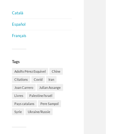
Català
Español
Français
Tags
Adolfo Pérez Esquivel
Chine
Citations
Covid
Iran
Joan Carrero
Julian Assange
Livres
Palestine/Israël
Pays catalans
Pere Sampol
Syrie
Ukraine/Russie