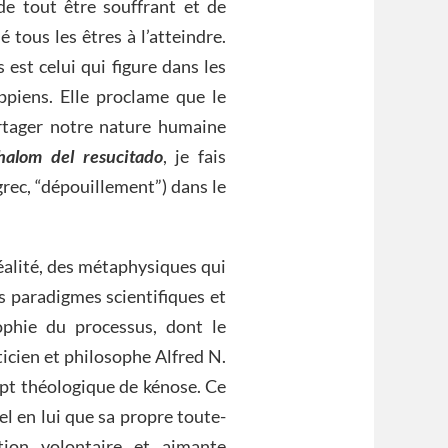
de tout être souffrant et de
é tous les êtres à l’atteindre.
 est celui qui figure dans les
ippiens. Elle proclame que le
artager notre nature humaine
halom del
r
esucitado
, je fais
grec, “dépouillement”) dans le
réalité, des métaphysiques qui
es paradigmes scientifiques et
ophie du processus, dont le
icien et philosophe Alfred N.
pt théologique de kénose. Ce
el en lui que sa propre toute-
tion volontaire et aimante