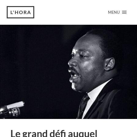
L'HORA
MENU
Le grand défi auquel