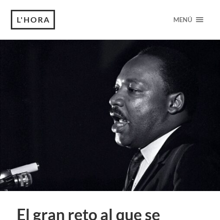
L'HORA
MENÚ
El gran reto al que se