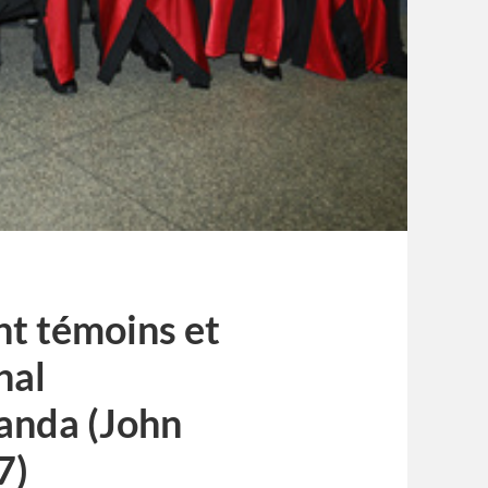
nt témoins et
nal
wanda (John
7)