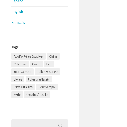
Español
English
Français
Tags
Adolfo Pérez Esquivel
Chine
Citations
Covid
Iran
Joan Carrero
Julian Assange
Livres
Palestine/Israël
Pays catalans
Pere Sampol
Syrie
Ukraine/Russie