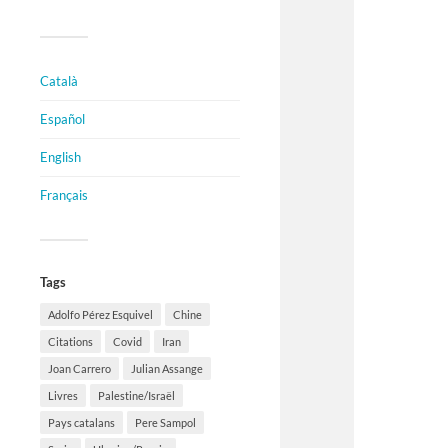
Català
Español
English
Français
Tags
Adolfo Pérez Esquivel
Chine
Citations
Covid
Iran
Joan Carrero
Julian Assange
Livres
Palestine/Israël
Pays catalans
Pere Sampol