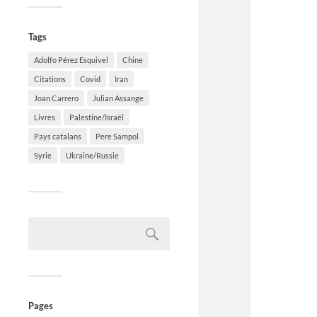
Tags
Adolfo Pérez Esquivel
Chine
Citations
Covid
Iran
Joan Carrero
Julian Assange
Livres
Palestine/Israël
Pays catalans
Pere Sampol
Syrie
Ukraine/Russie
Pages