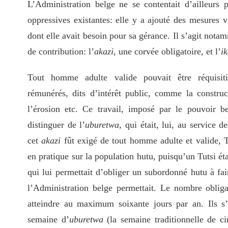
L’Administration belge ne se contentait d’ailleurs p
oppressives existantes: elle y a ajouté des mesures 
dont elle avait besoin pour sa gérance. Il s’agit not
de contribution: l’
akazi
, une corvée obligatoire, et l’
i
Tout homme adulte valide pouvait être réquisi
rémunérés, dits d’intérêt public, comme la construct
l’érosion etc. Ce travail, imposé par le pouvoir b
distinguer de l’
uburetwa
, qui était, lui, au service d
cet
akazi
fût exigé de tout homme adulte et valide, 
en pratique sur la population hutu, puisqu’un Tutsi ét
qui lui permettait d’obliger un subordonné hutu à fair
l’Administration belge permettait. Le nombre obliga
atteindre au maximum soixante jours par an. Ils s’
semaine d’
uburetwa
(la semaine traditionnelle de ci