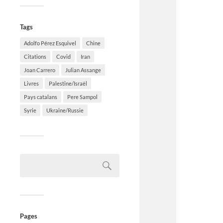
Tags
Adolfo Pérez Esquivel
Chine
Citations
Covid
Iran
Joan Carrero
Julian Assange
Livres
Palestine/Israël
Pays catalans
Pere Sampol
Syrie
Ukraine/Russie
Pages