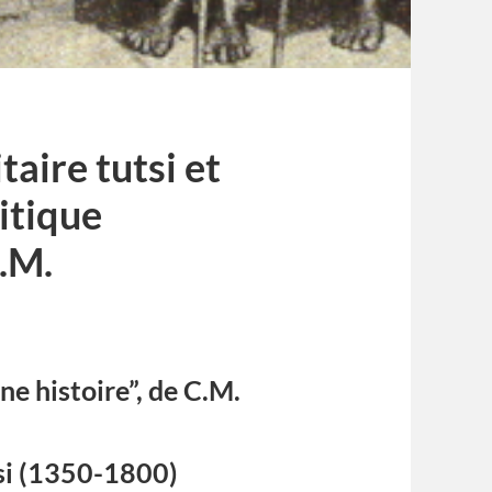
aire tutsi et
itique
.M.
e histoire”, de C.M.
tsi (1350-1800)