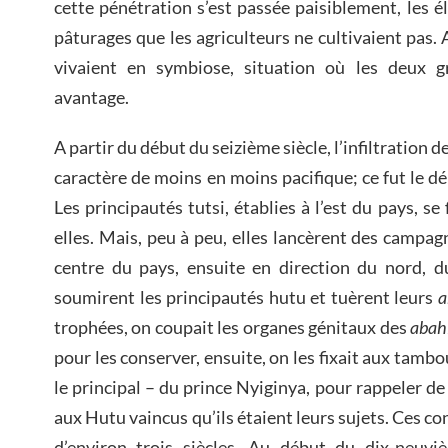
cette pénétration s’est passée paisiblement, les é
pâturages que les agriculteurs ne cultivaient pas. A
vivaient en symbiose, situation où les deux g
avantage.
A partir du début du seizième siècle, l’infiltration d
caractère de moins en moins pacifique; ce fut le d
Les principautés tutsi, établies à l’est du pays, se
elles. Mais, peu à peu, elles lancèrent des campagn
centre du pays, ensuite en direction du nord, du
soumirent les principautés hutu et tuèrent leurs
a
trophées, on coupait les organes génitaux des
abah
pour les conserver, ensuite, on les fixait aux tamb
le principal – du prince Nyiginya, pour rappeler d
aux Hutu vaincus qu’ils étaient leurs sujets. Ces 
d’environ trois siècles. Au début du dix-neuviè