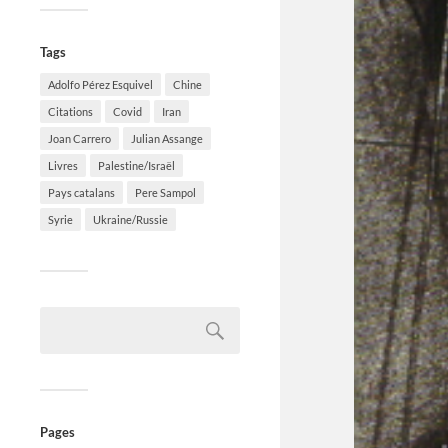
Tags
Adolfo Pérez Esquivel
Chine
Citations
Covid
Iran
Joan Carrero
Julian Assange
Livres
Palestine/Israël
Pays catalans
Pere Sampol
Syrie
Ukraine/Russie
Pages