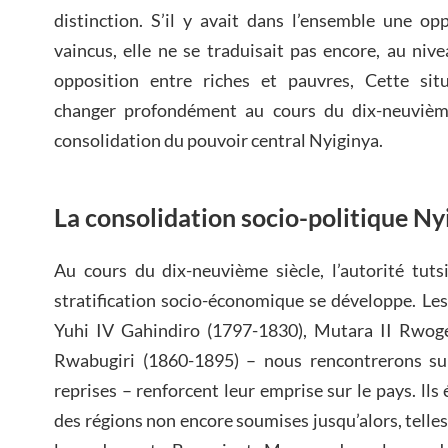
distinction. S’il y avait dans l’ensemble une op
vaincus, elle ne se traduisait pas encore, au niv
opposition entre riches et pauvres, Cette sit
changer profondément au cours du dix-neuvième 
consolidation du pouvoir central Nyiginya.
La consolidation socio-politique N
Au cours du dix-neuvième siècle, l’autorité tuts
stratification socio-économique se développe. Le
Yuhi IV Gahindiro (1797-1830), Mutara II Rwoge
Rwabugiri (1860-1895) – nous rencontrerons sur
reprises – renforcent leur emprise sur le pays. lls
des régions non encore soumises jusqu’alors, telle