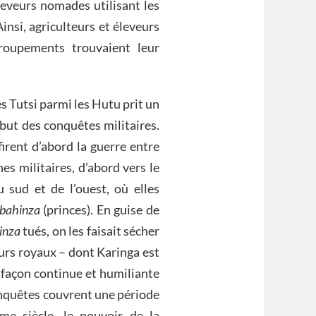
leveurs nomades utilisant les
insi, agriculteurs et éleveurs
roupements trouvaient leur
es Tutsi parmi les Hutu prit un
ébut des conquêtes militaires.
 firent d’abord la guerre entre
es militaires, d’abord vers le
 sud et de l’ouest, où elles
bahinza
(princes). En guise de
inza
tués, on les faisait sécher
ours royaux – dont Karinga est
e façon continue et humiliante
conquêtes couvrent une période
me siècle, le pouvoir de la