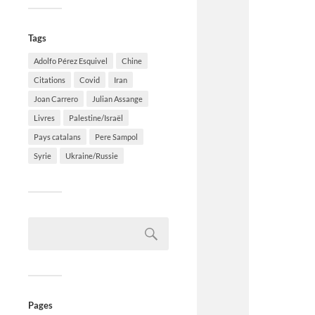
Tags
Adolfo Pérez Esquivel
Chine
Citations
Covid
Iran
Joan Carrero
Julian Assange
Livres
Palestine/Israël
Pays catalans
Pere Sampol
Syrie
Ukraine/Russie
Pages