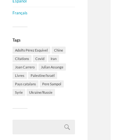
Español
Français
Tags
Adolfo Pérez Esquivel
Chine
Citations
Covid
Iran
Joan Carrero
Julian Assange
Livres
Palestine/Israël
Pays catalans
Pere Sampol
Syrie
Ukraine/Russie