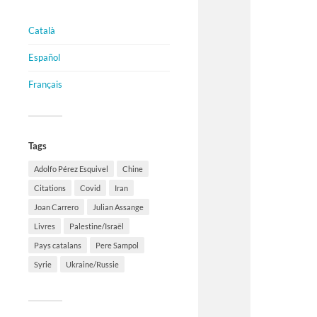
Català
Español
Français
Tags
Adolfo Pérez Esquivel
Chine
Citations
Covid
Iran
Joan Carrero
Julian Assange
Livres
Palestine/Israël
Pays catalans
Pere Sampol
Syrie
Ukraine/Russie