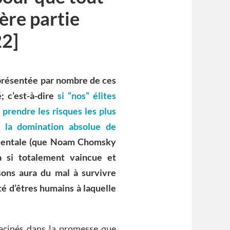
ère partie
22]
t présentée par nombre de ces
; c’est-à-dire
si “nos” élites
prendre les risques les plus
à la domination absolue de
ccidentale (que Noam Chomsky
à si totalement vaincue et
sons aura du mal à survivre
té d’êtres humains à laquelle
acinés dans la promesse que