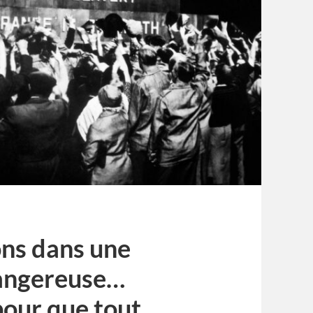
vons dans une
dangereuse…
pour que tout