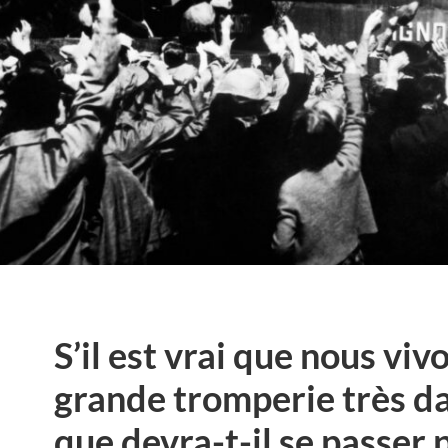
S’il est vrai que nous vi
grande tromperie très 
que devra-t-il se passer 