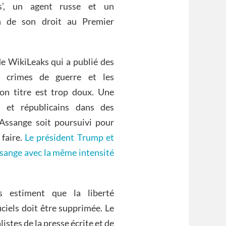
’, un agent russe et un
ion de son droit au Premier
de WikiLeaks qui a publié des
s crimes de guerre et les
on titre est trop doux. Une
s et républicains dans des
Assange soit poursuivi pour
 faire.
Le président Trump et
sange avec la même intensité
s estiment que la liberté
iciels doit être supprimée. Le
istes de la presse écrite et de